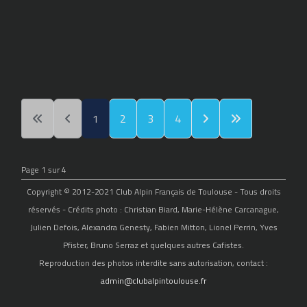
1
2
3
4
Page 1 sur 4
Copyright © 2012-2021 Club Alpin Français de Toulouse - Tous droits
réservés - Crédits photo : Christian Biard, Marie-Hélène Carcanague,
Julien Defois, Alexandra Genesty, Fabien Mitton, Lionel Perrin, Yves
Pfister, Bruno Serraz et quelques autres Cafistes.
Reproduction des photos interdite sans autorisation, contact :
admin@clubalpintoulouse.fr