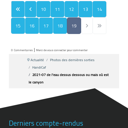
10
11
12
13
14
15
16
17
18
19
|
0
Commentaires
Merci de vous connecter pour commenter
Actualité
Photos des dernières sorties
HandiCaf
2021-07 de l'eau dessus dessous ou mais où est
le canyon
Derniers compte-rendus