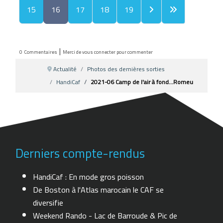
15
16
17
18
19
|
0
Commentaires
Merci de vous connecter pour commenter
Actualité
Photos des dernières sorties
HandiCaf
2021-06 Camp de l'air à fond...Romeu
Derniers compte-rendus
HandiCaf : En mode gros poisson
De Boston à l'Atlas marocain le CAF se
diversifie
Weekend Rando - Lac de Barroude & Pic de