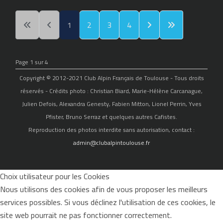
1
2
3
4
Page 1 sur 4
Copyright © 2012-2021 Club Alpin Français de Toulouse - Tous droits
réservés - Crédits photo : Christian Biard, Marie-Hélène Carcanague,
Julien Defois, Alexandra Genesty, Fabien Mitton, Lionel Perrin, Yves
Pfister, Bruno Serraz et quelques autres Cafistes.
Reproduction des photos interdite sans autorisation, contact :
admin@clubalpintoulouse.fr
Choix utilisateur pour les Cookies
Nous utilisons des cookies afin de vous proposer les meilleurs
services possibles. Si vous déclinez l'utilisation de ces cookies, le
site web pourrait ne pas fonctionner correctement.