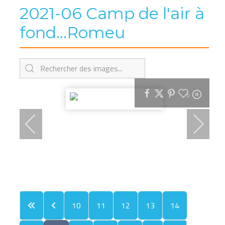
2021-06 Camp de l'air à
fond...Romeu
0
10
11
12
13
14