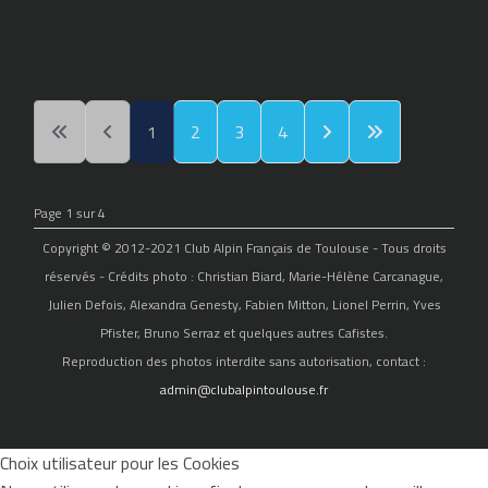
1
2
3
4
Page 1 sur 4
Copyright © 2012-2021 Club Alpin Français de Toulouse - Tous droits
réservés - Crédits photo : Christian Biard, Marie-Hélène Carcanague,
Julien Defois, Alexandra Genesty, Fabien Mitton, Lionel Perrin, Yves
Pfister, Bruno Serraz et quelques autres Cafistes.
Reproduction des photos interdite sans autorisation, contact :
admin@clubalpintoulouse.fr
Choix utilisateur pour les Cookies