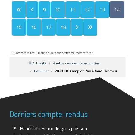
9
10
11
12
13
14
15
16
17
18
|
0
Commentaires
Merci de vous connecter pour commenter
Actualité
Photos des dernières sorties
HandiCaf
2021-06 Camp de l'air à fond...Romeu
Derniers compte-rendus
HandiCaf : En mode gros poisson