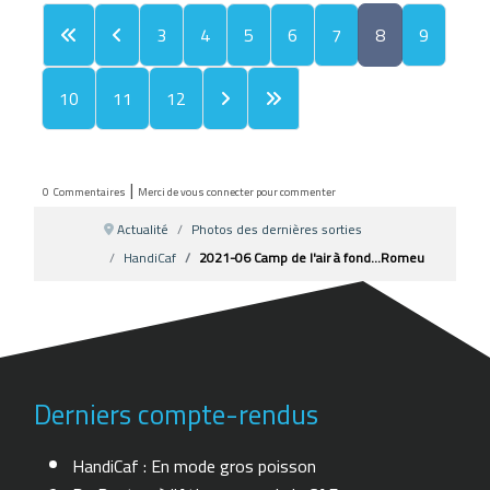
3
4
5
6
7
8
9
10
11
12
|
0
Commentaires
Merci de vous connecter pour commenter
Actualité
Photos des dernières sorties
HandiCaf
2021-06 Camp de l'air à fond...Romeu
Derniers compte-rendus
HandiCaf : En mode gros poisson