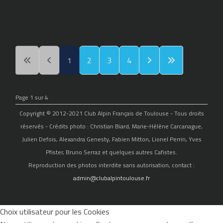
1
2
3
4
Page 1 sur 4
Copyright © 2012-2021 Club Alpin Français de Toulouse - Tous droits
réservés - Crédits photo : Christian Biard, Marie-Hélène Carcanague,
Julien Defois, Alexandra Genesty, Fabien Mitton, Lionel Perrin, Yves
Pfister, Bruno Serraz et quelques autres Cafistes.
Reproduction des photos interdite sans autorisation, contact :
admin@clubalpintoulouse.fr
Choix utilisateur pour les Cookies