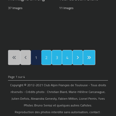
37 Images
11 Images
1
2
3
4
Page 1 sur 4
Copyright © 2012-2021 Club Alpin Français de Toulouse - Tous droits
réservés - Crédits photo : Christian Biard, Marie-Hélène Carcanague,
Julien Defois, Alexandra Genesty, Fabien Mitton, Lionel Perrin, Yves
Pfister, Bruno Serraz et quelques autres Cafistes.
Reproduction des photos interdite sans autorisation, contact :