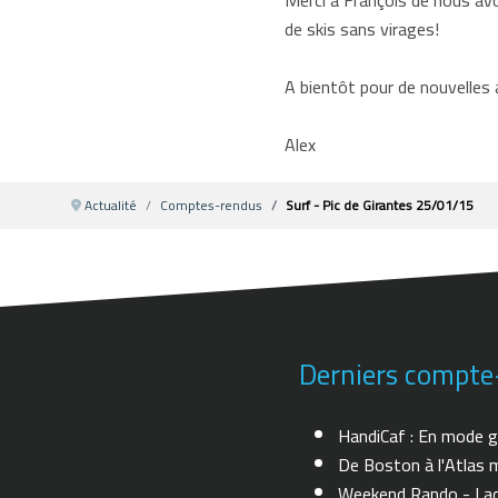
Merci à François de nous avoi
de skis sans virages!
A bientôt pour de nouvelles 
Alex
Actualité
Comptes-rendus
Surf - Pic de Girantes 25/01/15
Derniers compte
HandiCaf : En mode g
De Boston à l'Atlas m
Weekend Rando - Lac 