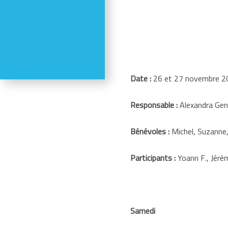
Activités
Réductions en magasin
Se former - S'informer
Refuges
Météo
Webcams
Date :
26 et 27 novembre 2
Responsable :
Alexandra Ge
Bénévoles :
Michel, Suzanne,
Participants :
Yoann F., Jérém
Samedi