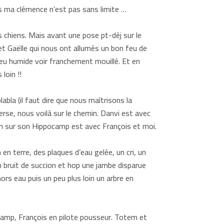
is ma clémence n’est pas sans limite …
 chiens. Mais avant une pose pt-dèj sur le
 et Gaëlle qui nous ont allumés un bon feu de
peu humide voir franchement mouillé. Et en
loin !!
abla (il faut dire que nous maîtrisons la
verse, nous voilà sur le chemin. Danvi est avec
ann sur son Hippocamp est avec François et moi.
en terre, des plaques d’eau gelée, un cri, un
n bruit de succion et hop une jambe disparue
ors eau puis un peu plus loin un arbre en
camp, François en pilote pousseur. Totem et