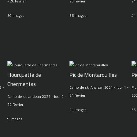
- 26 février
25 février
24 
50 Images
56 Images
41
Hourquette de
Pic de Montarouilles
Pi
Chermentas
3 -
Camp de ski Ancizan 2021 - Jour 1 -
Pic
21 février
20
Camp de ski ancizan 2021 - Jour 2 -
22 février
21 Images
55
9 Images