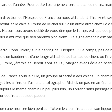
etard de l’année. Pour cette fois ci je ne citerons pas les noms, ma
direction de l’Hospice de France où nous attendent Thierry et ses
colat et le cake au rhum de Michel suivi d’un autre arrêt chez Loïc
. Ha oui nous avons oublié de vous dire que le temps est quelque 
nous à affirmé que ses parents picolaient… Le signalement n’est pas 
retrouvons Thierry sur le parking de l’Hospice. Vu le temps, pas de bl
s d’un baudrier et d’une longe attachée au harnais du chien, ou l’in
pe, Émilie, Jérémie et Benoît sont seuls , Margot avec Cécile et Yo
 de France sous la pluie, un groupe attaché à des chiens, un chemin 
t les 4 fers en l’air, une photographe, Michel, un pas en arrière, u
toujours le même chemin un peu plus loin, un torrent sans passage h
our que Yoann puisse passer.
ue : une montée bien pentue, Totem le chien, Yoann sur son hippo