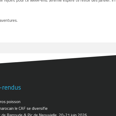
r rejoint pour ce week-end. Jérémie espère te revoir dès janvier. Il
aventures.
-rendus
ros poisson
arocain le CAF se diversifie
de Barroude & Pic de Neouvielle, 20-21 juin 2026