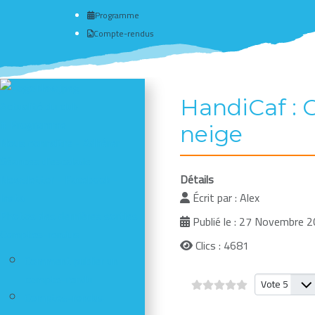
Programme
Compte-rendus
HandiCaf : 
Actualité du club
# Programme
neige
Nous connaître - Adhérer
Séances d'escalade
Newsletter - Facebook -
Détails
Insta
Écrit par :
Alex
Photos des dernières sorties
Publié le : 27 Novembre 
Comptes-rendus
Clics : 4681
Comment publier un
compte-rendu
Veuillez vote
Comptes-rendus