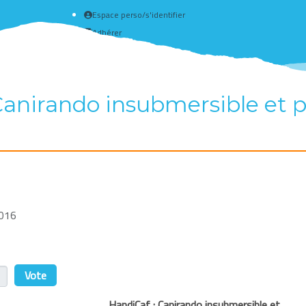
Espace perso/s'identifier
Adhérer
Créer un compte
Canirando insubmersible et p
2016
r
HandiCaf : Canirando insubmersible et