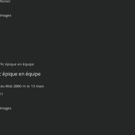
février
 Images
c épique en équipe
 du Midi 2880 m le 13 mars
21
 Images