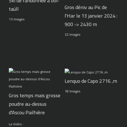
Ski de randonnée à boi-
Gros déniv au Pic de
taüll
l'Har le 13 janvier 2024 :
13 Images
900 -> 2430 m
32 Images
Lenquo de Capo 2716 ,m
18 Images
Gros temps mais grosse
poudre au-dessus
d'Ascou Pailhière
La Vidéo :