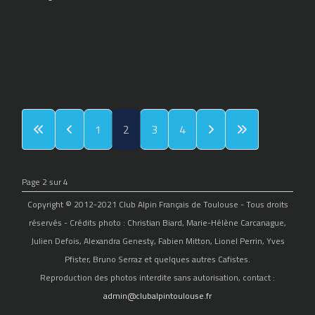
1
2
3
4
Page 2 sur 4
Copyright © 2012-2021 Club Alpin Français de Toulouse - Tous droits
réservés - Crédits photo : Christian Biard, Marie-Hélène Carcanague,
Julien Defois, Alexandra Genesty, Fabien Mitton, Lionel Perrin, Yves
Pfister, Bruno Serraz et quelques autres Cafistes.
Reproduction des photos interdite sans autorisation, contact :
admin@clubalpintoulouse.fr