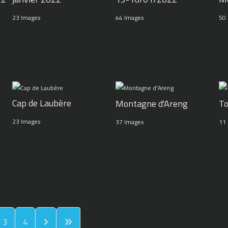
23 Images
44 Images
50
Cap de Laubère
Montagne d'Areng
To
23 Images
37 Images
11
3
4