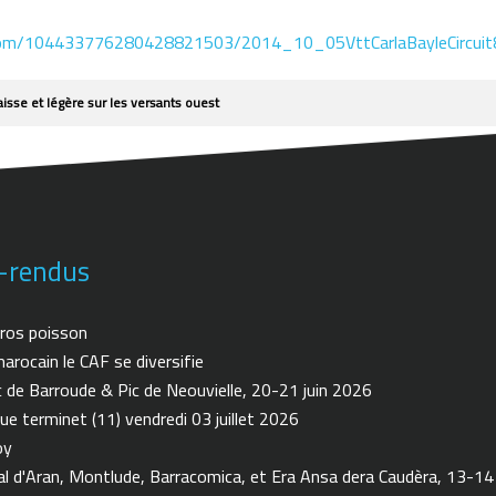
.com/104433776280428821503/2014_10_05VttCarlaBayleCircuit8
isse et légère sur les versants ouest
-rendus
ros poisson
arocain le CAF se diversifie
de Barroude & Pic de Neouvielle, 20-21 juin 2026
ue terminet (11) vendredi 03 juillet 2026
oy
 d'Aran, Montlude, Barracomica, et Era Ansa dera Caudèra, 13-14