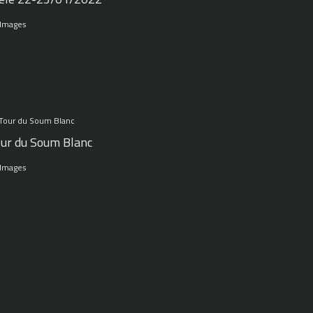
 Images
ur du Soum Blanc
 Images