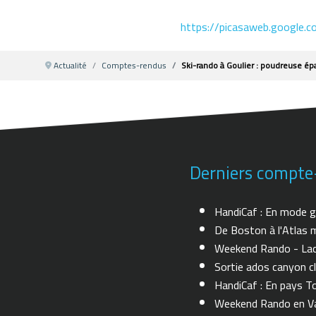
https://picasaweb.google
Actualité
Comptes-rendus
Ski-rando à Goulier : poudreuse épa
Derniers compte
HandiCaf : En mode g
De Boston à l'Atlas m
Weekend Rando - Lac 
Sortie ados canyon cl
HandiCaf : En pays T
Weekend Rando en Val