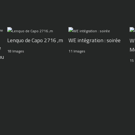
WE intégration : soirée
Lenquo de Capo 2716 ,m
WE
e
M
11 Images
18 Images
ou
15