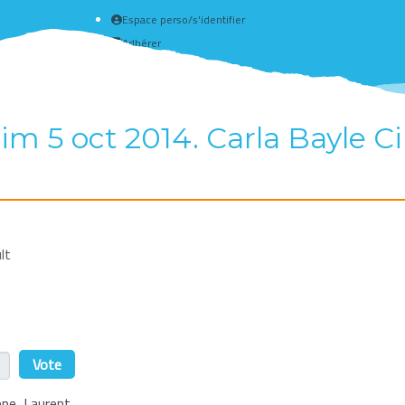
Espace perso/s'identifier
Adhérer
Créer un compte
dim 5 oct 2014. Carla Bayle 
lt
r
ippe, Laurent