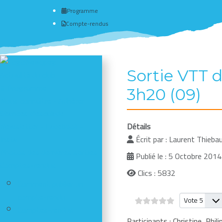
Programme
Compte-rendus
Sortie VTT 
Actualité du club
# Programme
3h20 (09)
Nous connaître - Adhérer
Séances d'escalade
Newsletter - Facebook -
Détails
Insta
Écrit par :
Laurent Thiebau
Photos des dernières sorties
Publié le : 5 Octobre 2014
Comptes-rendus
Clics : 5832
Comment publier un
compte-rendu
Veuillez vote
Comptes-rendus
Participants : Christine, Phil