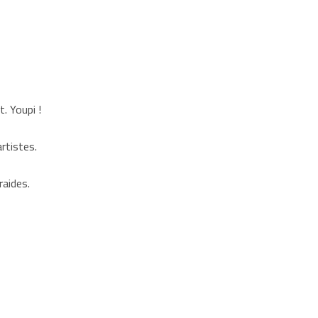
. Youpi !
artistes.
raides.