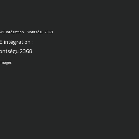
 intégration :
ontségu 2368
 Images