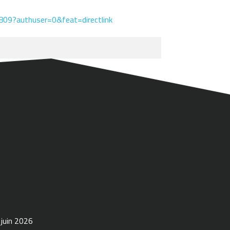
09?authuser=0&feat=directlink
 juin 2026