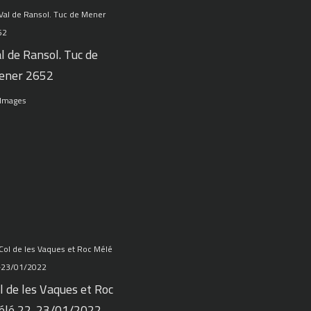
l de Ransol. Tuc de
ener 2652
 Images
l de les Vaques et Roc
élé 22-23/01/2022