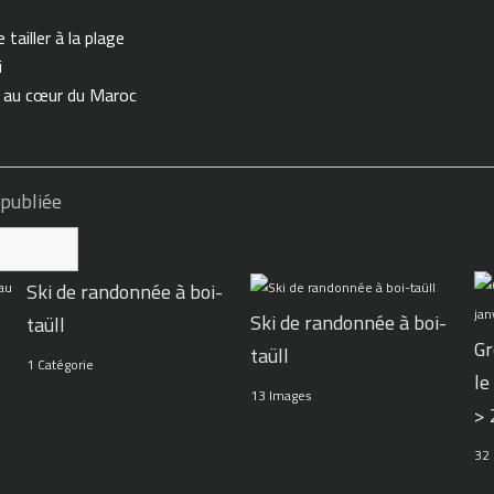
tailler à la plage
i
n au cœur du Maroc
 publiée
Ski de randonnée à boi-
Ski de randonnée à boi-
taüll
Gr
taüll
1 Catégorie
le
13 Images
>
32