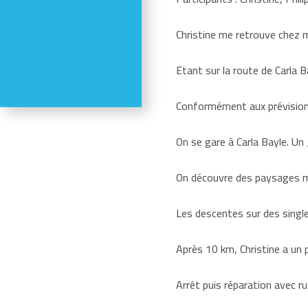
Activités
Réductions en magasin
Christine me retrouve chez m
Se former - S'informer
Refuges
Etant sur la route de Carla B
Météo
Webcams
Conformément aux prévisions,
On se gare à Carla Bayle. Un J
On découvre des paysages ma
Les descentes sur des singl
Après 10 km, Christine a un 
Arrêt puis réparation avec ru