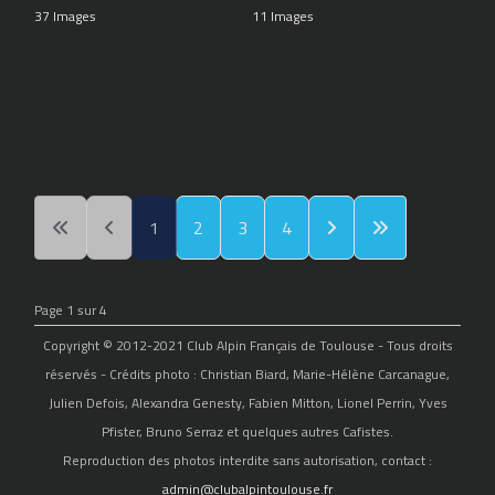
37 Images
11 Images
1
2
3
4
Page 1 sur 4
Copyright © 2012-2021 Club Alpin Français de Toulouse - Tous droits
réservés - Crédits photo : Christian Biard, Marie-Hélène Carcanague,
Julien Defois, Alexandra Genesty, Fabien Mitton, Lionel Perrin, Yves
Pfister, Bruno Serraz et quelques autres Cafistes.
Reproduction des photos interdite sans autorisation, contact :
admin@clubalpintoulouse.fr