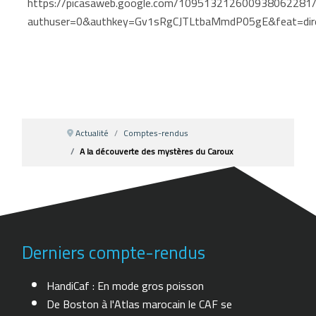
https://picasaweb.google.com/109513212600938062281/
authuser=0&authkey=Gv1sRgCJTLtbaMmdP05gE&feat=direct
Actualité
Comptes-rendus
A la découverte des mystères du Caroux
Derniers compte-rendus
HandiCaf : En mode gros poisson
De Boston à l'Atlas marocain le CAF se