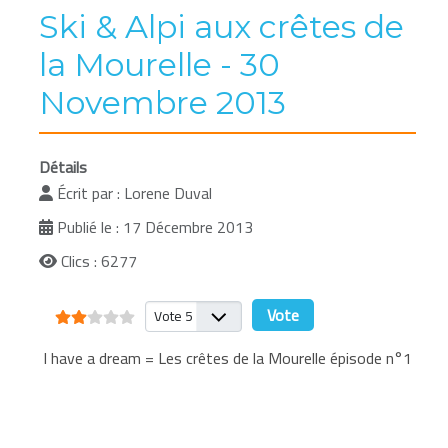
Ski & Alpi aux crêtes de
la Mourelle - 30
Novembre 2013
Détails
Écrit par :
Lorene Duval
Publié le : 17 Décembre 2013
Clics : 6277
Vote utilisateur:
2
/
5
Veuillez voter
I have a dream = Les crêtes de la Mourelle épisode n°1