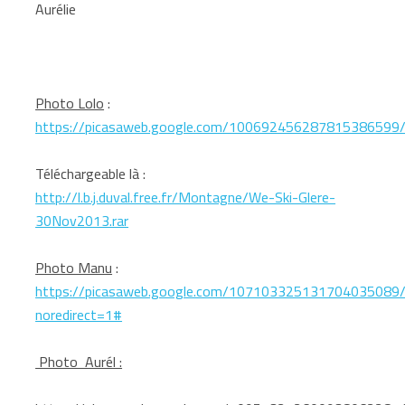
Aurélie
Photo Lolo
:
https://picasaweb.google.com/100692456287815386599
Téléchargeable là :
http://l.b.j.duval.free.fr/Montagne/We-Ski-Glere-
30Nov2013.rar
Photo Manu
:
https://picasaweb.google.com/107103325131704035089/
noredirect=1#
Photo Aurél :