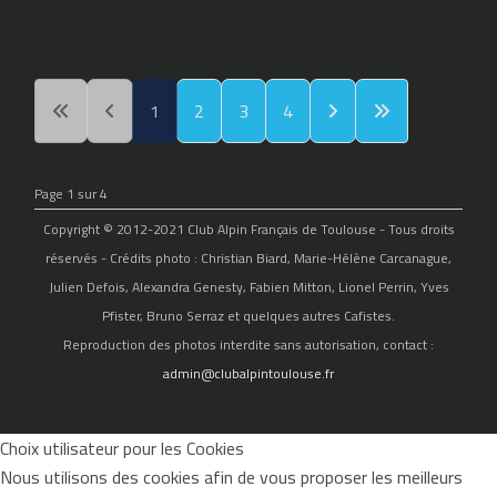
1
2
3
4
Page 1 sur 4
Copyright © 2012-2021 Club Alpin Français de Toulouse - Tous droits
réservés - Crédits photo : Christian Biard, Marie-Hélène Carcanague,
Julien Defois, Alexandra Genesty, Fabien Mitton, Lionel Perrin, Yves
Pfister, Bruno Serraz et quelques autres Cafistes.
Reproduction des photos interdite sans autorisation, contact :
admin@clubalpintoulouse.fr
Choix utilisateur pour les Cookies
Nous utilisons des cookies afin de vous proposer les meilleurs