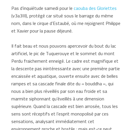
Pas d’inquiétude samedi pour le
caouba des Gloriettes
(v3a3III), protégé car situé sous le barrage du même
nom, dans le cirque d’Estaubé, où me rejoignent Philippe
et Xavier pour la pause déjeuné.
Il fait beau et nous pouvons apercevoir du bout du lac
artificiel, le pic de Tuquerouye et le sommet du mont
Perdu fraichement enneigé. Le cadre est magnifique et
la descente pas inintéressante avec une première partie
encaissée et aquatique, ouverte ensuite avec de belles
rampes et sa cascade finale dite du « bouddha », qui
nous a bien plus réveillés par son eau froide et sa
marmite siphonnant qu’éveillés à une dimension
supérieure. Quand la cascade est bien arrosée, tous les
sens sont réceptifs et l’esprit monopolisé par ces
sensations, analysant immédiatement cet
environnement proche et hostile ; mais est-ce peut