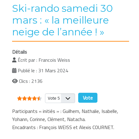
Ski-rando samedi 30
mars : « la meilleure
neige de l’année ! »
Détails
Écrit par :
Francois Weiss
Publié le : 31 Mars 2024
Clics : 2136
Vote utilisateur:
4.5
/
5
Veuillez voter
Participants « initiés » : Guilhem, Nathalie, Isabelle,
Yohann, Corinne, Clément, Natacha.
Encadrants : François WEISS et Alexis COURNET.