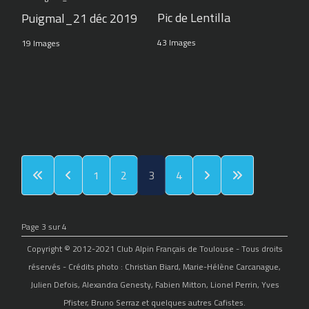
Pic de Lentilla
Puigmal_21 déc 2019
43 Images
19 Images
1
2
3
4
Page 3 sur 4
Copyright © 2012-2021 Club Alpin Français de Toulouse - Tous droits
réservés - Crédits photo : Christian Biard, Marie-Hélène Carcanague,
Julien Defois, Alexandra Genesty, Fabien Mitton, Lionel Perrin, Yves
Pfister, Bruno Serraz et quelques autres Cafistes.