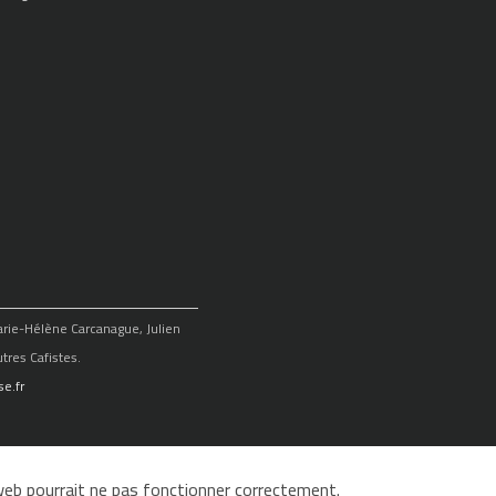
Marie-Hélène Carcanague, Julien
tres Cafistes.
e.fr
e web pourrait ne pas fonctionner correctement.