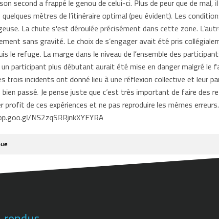
son second a frappé le genou de celui-ci. Plus de peur que de mal, il
 quelques mètres de l’itinéraire optimal (peu évident). Les conditi
euse. La chute s'est déroulée précisément dans cette zone. L’autr
nt sans gravité. Le choix de s’engager avait été pris collégialeme
depuis le refuge. La marge dans le niveau de l’ensemble des participan
n participant plus débutant aurait été mise en danger malgré le faib
s trois incidents ont donné lieu à une réflexion collective et leur p
s bien passé. Je pense juste que c’est très important de faire des r
rer profit de ces expériences et ne pas reproduire les mêmes erreur
app.goo.gl/NS2zqSRRjnkXYFYRA
oue
-rendus