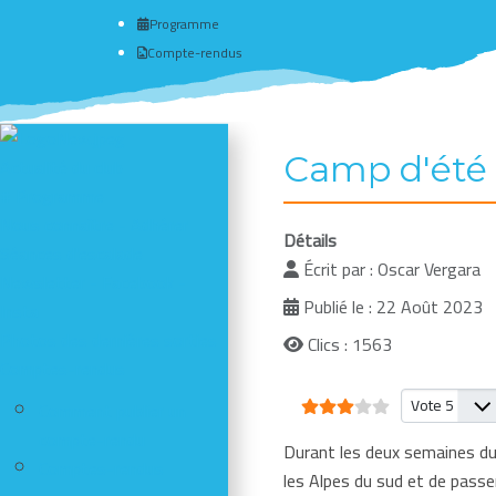
Programme
Compte-rendus
Camp d'été 
Actualité du club
# Programme
Nous connaître - Adhérer
Détails
Séances d'escalade
Écrit par :
Oscar Vergara
Newsletter - Facebook -
Publié le : 22 Août 2023
Insta
Photos des dernières sorties
Clics : 1563
Comptes-rendus
Vote utilisateur:
3
/
5
Veuillez vote
Comment publier un
compte-rendu
Durant les deux semaines du 
Comptes-rendus
les Alpes du sud et de pas