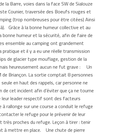
de la Barre, voies dans la face SW de Sialouze
Coste Counier, traversée des Boeufs rouges et
amping (trop nombreuses pour être citées) Ainsi
là). Grâce à la bonne humeur collective et au
 bonne humeur et la sécurité, afin de faire de
sées ensemble au camping ont grandement
ratique et il y a eu une réelle transmission
ps de glacier type mouflage, gestion de la
ur mais heureusement aucun ne fut grave : Un
 de Briançon. La sortie comptait 8 personnes
 seule en haut des rappels, car personne ne
on de cet incident afin d’éviter que ça ne tourne
 leur leader respectif sont des facteurs
 à rallonge sur une course a conduit le refuge
ontacter le refuge pour le prévenir de leur
t très proches du refuge. Leçon à tirer : tenir
ent à mettre en place. Une chute de pierre