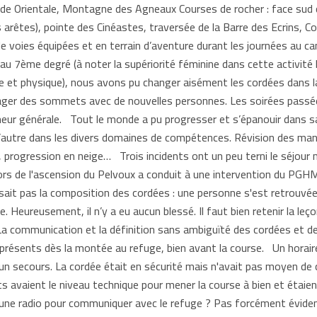
oide Orientale, Montagne des Agneaux Courses de rocher : face sud 
es arêtes), pointe des Cinéastes, traversée de la Barre des Ecrins, 
e voies équipées et en terrain d’aventure durant les journées au c
u 7ème degré (à noter la supériorité féminine dans cette activité 
e et physique), nous avons pu changer aisément les cordées dans la
rtager des sommets avec de nouvelles personnes. Les soirées pas
ur générale. Tout le monde a pu progresser et s’épanouir dans sa p
’autre dans les divers domaines de compétences. Révision des mani
e, progression en neige… Trois incidents ont un peu terni le séjo
s de l'ascension du Pelvoux a conduit à une intervention du PGHM
ait pas la composition des cordées : une personne s'est retrouvée
e. Heureusement, il n’y a eu aucun blessé. Il faut bien retenir la leç
La communication et la définition sans ambiguïté des cordées et de
 présents dès la montée au refuge, bien avant la course. Un horaire
 un secours. La cordée était en sécurité mais n'avait pas moyen de c
nts avaient le niveau technique pour mener la course à bien et étaien
ent une radio pour communiquer avec le refuge ? Pas forcément évid