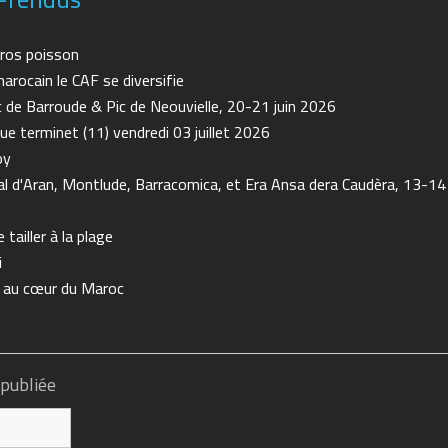
ros poisson
arocain le CAF se diversifie
de Barroude & Pic de Neouvielle, 20-21 juin 2026
ue terminet (11) vendredi 03 juillet 2026
oy
 d'Aran, Montlude, Barracomica, et Era Ansa dera Caudèra, 13-14
tailler à la plage
i
n au cœur du Maroc
 publiée