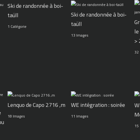
Ski de randonnée à boi-
Ski de randonnée à boi-
taüll
Gr
taüll
1 Catégorie
le
13 Images
>
32
WE intégration : soirée
Lenquo de Capo 2716 ,m
WE
e
M
11 Images
18 Images
ou
15