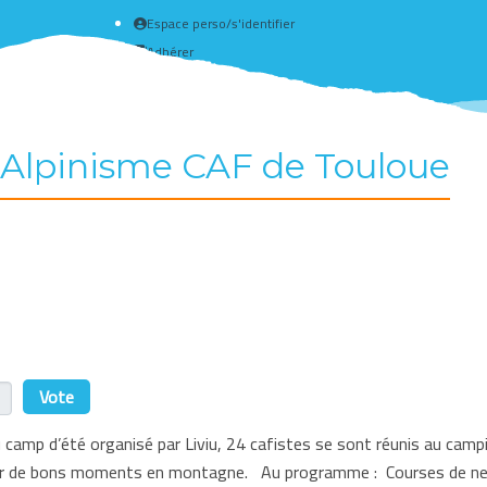
Espace perso/s'identifier
Adhérer
Créer un compte
Alpinisme CAF de Touloue
r
camp d’été organisé par Liviu, 24 cafistes se sont réunis au campin
ser de bons moments en montagne. Au programme : Courses de nei