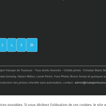
3
4
in Français de Toulouse - Tous droits réservés - Crédits photo : Christian Biard, 
ndra Genesty, Fabien Mitton, Lionel Perrin, Yves Pfister, Bruno Serraz et quelques au
roduction des photos interdite sans autorisation, contact :
admin@clubalpintoulous
ces possibles. Si vous déclinez l'utilisation de ces cookies, le sit