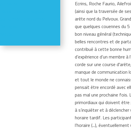
Ecrins, Roche Faurio, Ailefr
Activités
(ainsi que la traversée de s
Réductions en magasin
arête nord du Pelvoux. Grand
Se former - S'informer
que quelques couennes du 5 a
Refuges
bon niveau général (techniqu
Météo
belles rencontres et de pa
Webcams
contribué à cette bonne hume
d’expérience d’un membre à l
corde sur une course d'arêt
manque de communication lor
et tout le monde ne connaiss
pensait être encordé avec ell
pas mal une prochaine fois. 
primordiaux qui doivent être
à s’inquiéter et à déclencher
horaire tardif. Les participa
l’horaire (...), éventuellem