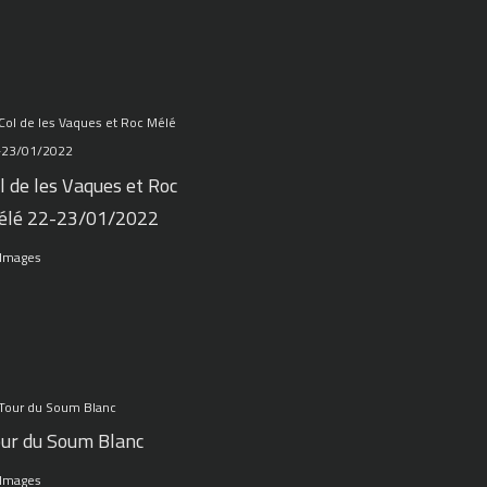
l de les Vaques et Roc
élé 22-23/01/2022
 Images
ur du Soum Blanc
 Images