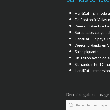
HandiCaf : En mode g
De Boston à l'Atlas m
Weekend Rando - Lac 
Sortie ados canyon cl
HandiCaf : En pays T
Weekend Rando en Val
Salsa piquante
Un Taillon avant de se 
Ski-rando : 16-17 ma
HandiCaf : Immersio
Dernière galerie image