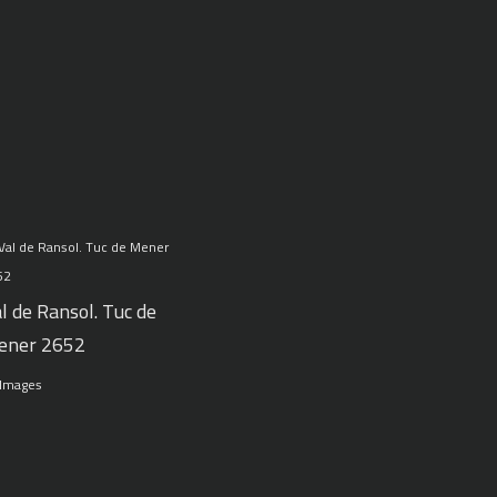
l de Ransol. Tuc de
ener 2652
 Images