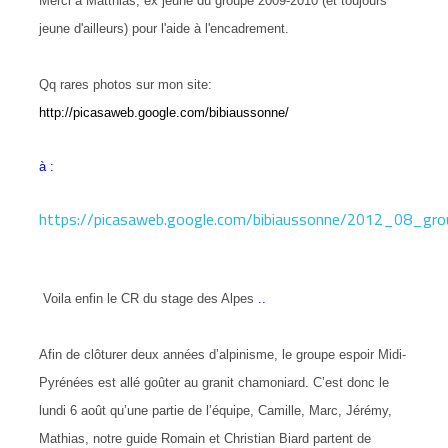
Merci à Matthias, ex jeune du groupe 2009-2010 (et toujours
jeune d'ailleurs) pour l'aide à l'encadrement.
Qq rares photo
s sur mon site:
http://picasaweb.google.com/bibiaussonne/
à :
https://picasaweb.google.com/bibiaussonne/2012_08_gr
Voila enfin le CR du stage des Alpes
..
Afin de clôturer deux années d’alpinisme, le groupe espoir Midi-
Pyrénées est allé goûter au granit chamoniard. C’est donc le
lundi 6 août qu’une partie de l’équipe, Camille, Marc, Jérémy,
Mathias, notre guide Romain et Christian Biard partent de