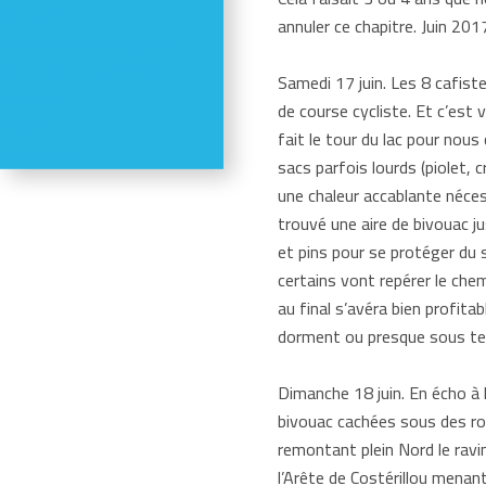
Activités
annuler ce chapitre. Juin 201
Réductions en magasin
Se former - S'informer
Samedi 17 juin. Les 8 cafiste
Refuges
de course cycliste. Et c’est
Météo
fait le tour du lac pour nous
Webcams
sacs parfois lourds (piolet,
une chaleur accablante néce
trouvé une aire de bivouac ju
et pins pour se protéger du 
certains vont repérer le che
au final s’avéra bien profita
dorment ou presque sous tent
Dimanche 18 juin. En écho à l
bivouac cachées sous des ro
remontant plein Nord le ravin
l’Arête de Costérillou menan