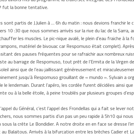
7 fut la bonne tentative.
s sont partis de J.Julien à … 6h du matin : nous devions franchir l
 vers 10 :30 que nous sommes arrivés sur la rive du lac de la Sarra,
 chauffer les muscles. Le pic-nique avalé, le plein d’eau fraiche à l
 crampons, matériel de bivouac car Respomuso était complet). Aprè
ssitant des pauses fréquentes pour se rafraichir aux nombreux ruis
ste au barrage de Respomuso, tout prêt de l’Ermita de la Virgen de l
soleil ainsi que de l’eau jaillissant généreusement et miraculeusem
minement jusqu’à Respomuso grouillant de « mundo ». Sylvain a orga
ble le lendemain. Durant l’apéro, les cordée furent décidées ainsi que
e ou à la belle étoile, à peine troublés par plusieurs groupes d’e
’appel du Général, c’est l’appel des Frondellas qui a fait se lever n
chers, nous sommes partis d’un pas un peu rapide à 5h10 qui nous 
 sous la crête Le Bondidier. A notre droite en en face se dresse l’i
t au Balaitous. Arrivés à la bifurcation entre les brèches Cadier e