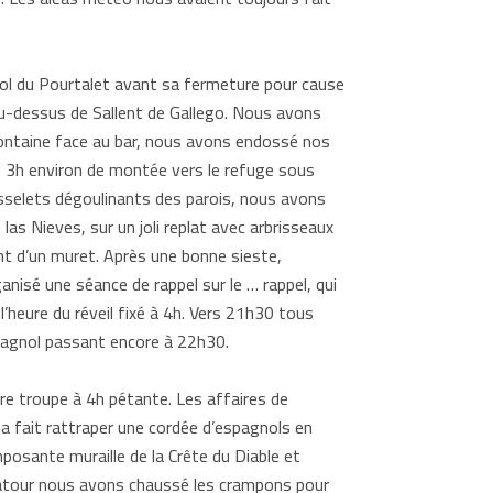
e col du Pourtalet avant sa fermeture pour cause
 au-dessus de Sallent de Gallego. Nous avons
a fontaine face au bar, nous avons endossé nos
s 3h environ de montée vers le refuge sous
sselets dégoulinants des parois, nous avons
as Nieves, sur un joli replat avec arbrisseaux
ent d’un muret. Après une bonne sieste,
nisé une séance de rappel sur le … rappel, qui
 l’heure du réveil fixé à 4h. Vers 21h30 tous
spagnol passant encore à 22h30.
otre troupe à 4h pétante. Les affaires de
a fait rattraper une cordée d’espagnols en
mposante muraille de la Crête du Diable et
t Latour nous avons chaussé les crampons pour