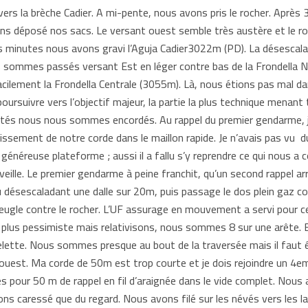
ers la brèche Cadier. A mi-pente, nous avons pris le rocher. Après
ns déposé nos sacs. Le versant ouest semble très austère et le roch
es minutes nous avons gravi l’Aguja Cadier3022m (PD). La désescala
us sommes passés versant Est en léger contre bas de la Frondella No
acilement la Frondella Centrale (3055m). Là, nous étions pas mal da
oursuivre vers l’objectif majeur, la partie la plus technique menant 
ltés nous nous sommes encordés. Au rappel du premier gendarme, j’a
issement de notre corde dans le maillon rapide. Je n’avais pas vu d
 généreuse plateforme ; aussi il a fallu s’y reprendre ce qui nous a
eille. Le premier gendarme à peine franchit, qu’un second rappel arr
 ou désescaladant une dalle sur 20m, puis passage le dos plein gaz c
l’aveugle contre le rocher. L’UF assurage en mouvement a servi pour 
 plus pessimiste mais relativisons, nous sommes 8 sur une arête. 
lette. Nous sommes presque au bout de la traversée mais il faut êt
l’ouest. Ma corde de 50m est trop courte et je dois rejoindre un 4em
s pour 50 m de rappel en fil d’araignée dans le vide complet. Nous 
s caressé que du regard. Nous avons filé sur les névés vers les lac