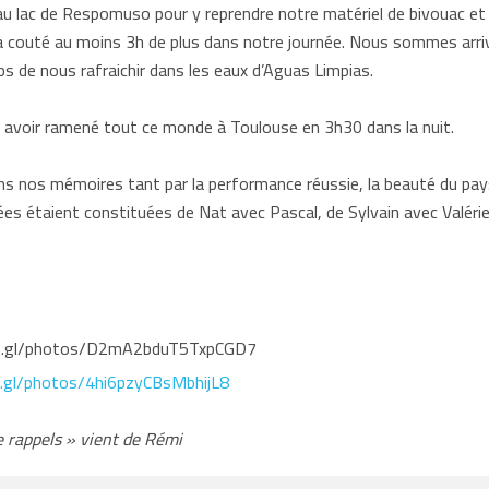
u lac de Respomuso pour y reprendre notre matériel de bivouac et f
ra couté au moins 3h de plus dans notre journée. Nous sommes arriv
s de nous rafraichir dans les eaux d’Aguas Limpias.
 avoir ramené tout ce monde à Toulouse en 3h30 dans la nuit.
ns nos mémoires tant par la performance réussie, la beauté du pay
es étaient constituées de Nat avec Pascal, de Sylvain avec Valéri
goo.gl/photos/D2mA2bduT5TxpCGD7
o.gl/photos/4hi6pzyCBsMbhijL8
de rappels » vient de Rémi