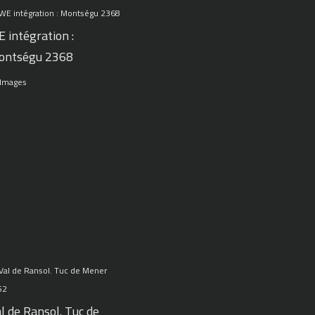
 intégration :
ontségu 2368
 Images
l de Ransol. Tuc de