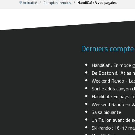
Actualité
Comptes-rendus
HandiCaf : A vos pagaies
Derniers compte
HandiCaf : En mode g
De Boston à l'Atlas m
Weekend Rando - Lac 
Sortie ados canyon cl
HandiCaf : En pays T
Weekend Rando en Val
Salsa piquante
Un Taillon avant de se 
Ski-rando : 16-17 ma