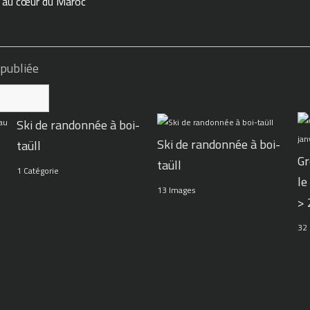
n au cœur du Maroc
 publiée
Ski de randonnée à boi-
Ski de randonnée à boi-
taüll
Gr
taüll
1 Catégorie
le
13 Images
>
32