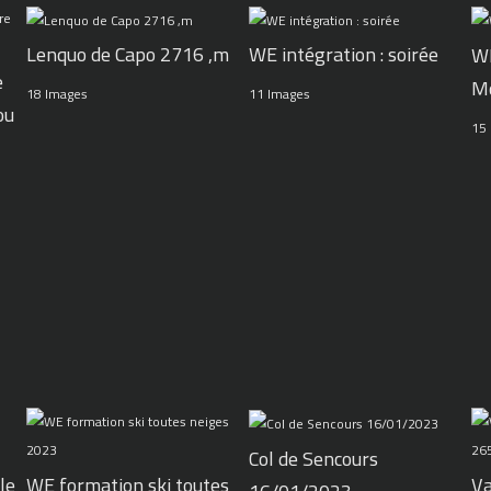
WE intégration : soirée
Lenquo de Capo 2716 ,m
WE
e
M
11 Images
18 Images
ou
15
Col de Sencours
le
WE formation ski toutes
Va