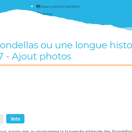
Espace perso/s'identifier
Adhérer
Créer un compte
ondellas ou une longue histo
7 - Ajout photos
r
nous avions mis au programme la traversée intégrale des Frondella