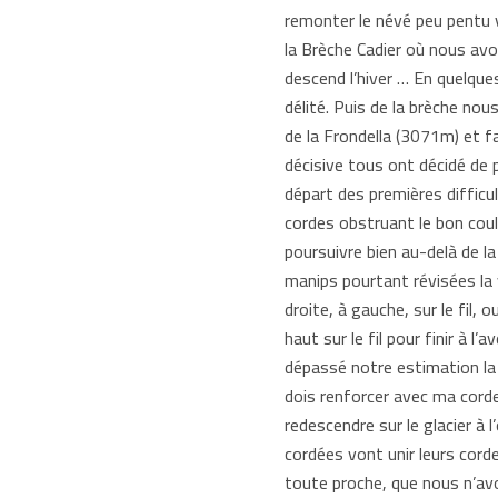
remonter le névé peu pentu v
la Brèche Cadier où nous avo
descend l’hiver … En quelqu
délité. Puis de la brèche no
de la Frondella (3071m) et f
décisive tous ont décidé de p
départ des premières difficu
cordes obstruant le bon coul
poursuivre bien au-delà de la
manips pourtant révisées la v
droite, à gauche, sur le fil,
haut sur le fil pour finir à 
dépassé notre estimation la
dois renforcer avec ma corde
redescendre sur le glacier à 
cordées vont unir leurs corde
toute proche, que nous n’avon