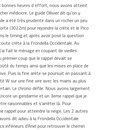
 3 bonnes heures d effort, nous avons atteint
er médiocre. Le guide Ollivier dit qu’on y
de a été très prudente dans un rocher un peu
rte (3022m) pour rejoindre la crête et le Pico
ns le timing et après avoir posé la question
toute crête à la Frondella Occidentale. Au
i fait le ménage en coupant de vieilles
u premier coup que le rappel devait se
 coûté du temps ainsi que les mises en place de
ive. Puis la fine arête se poursuit en passant à
oté W sur une fine vire avec les mains au plus
certain. Le chrono défile. Nous avons largement
Encore un gendarme et un 3eme rappel que je
re raisonnables et s’arrêter là. Pour
e rappel pour atteindre la neige. Les 2 autres
avons dit adieu à la Frondella Occidentale
s inférieurs d’Ariel pour retrouver le chemin