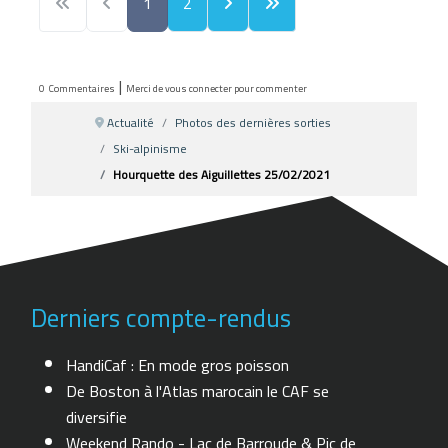
1
2
|
0
Commentaires
Merci de vous connecter pour commenter
Actualité
Photos des dernières sorties
Ski-alpinisme
Hourquette des Aiguillettes 25/02/2021
Derniers compte-rendus
HandiCaf : En mode gros poisson
De Boston à l'Atlas marocain le CAF se
diversifie
Weekend Rando - Lac de Barroude & Pic de