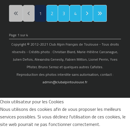
1
2
3
4
Page 1 sur 4
Copyright © 2012-2021 Club Alpin Français de Toulouse - Tous droits
réservés - Crédits photo : Christian Biard, Marie-Hélène Carcanague,
Julien Defois, Alexandra Genesty, Fabien Mitton, Lionel Perrin, Yves
Pfister, Bruno Serraz et quelques autres Cafistes.
Reproduction des photos interdite sans autorisation, contact :
admin@clubalpintoulouse.fr
Choix utilisateur pour les Cookies
Nous utilisons des cookies afin de vous proposer les meilleurs
services possibles. Si vous déclinez l'utilisation de ces cookies, le
site web pourrait ne pas fonctionner correctement.