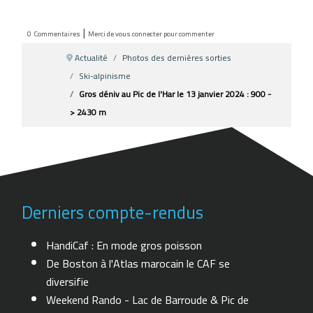
|
0
Commentaires
Merci de vous connecter pour commenter
Actualité
Photos des dernières sorties
Ski-alpinisme
Gros déniv au Pic de l'Har le 13 janvier 2024 : 900 -
> 2430 m
Derniers compte-rendus
HandiCaf : En mode gros poisson
De Boston à l'Atlas marocain le CAF se
diversifie
Weekend Rando - Lac de Barroude & Pic de