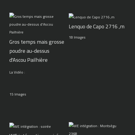
Lenquo de Capo 2716 ,m
18 Images
Gros temps mais grosse
poudre au-dessus
d'Ascou Pailhière
La Vidéo :
15 Images