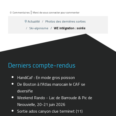
|
0
Commentaires
Merci de vous connecter pour commenter
Actualité
Photos des dernières sorties
Ski-alpinisme
WE intégration : soirée
Derniers compte-rendus
HandiCaf : En mode gros poisson
De Boston à l'Atlas marocain le CAF se
diversifie
Weekend Rando - Lac de Barroude & Pic de
Neouvielle, 20-21 juin 2026
Sortie ados canyon clue terminet (11)