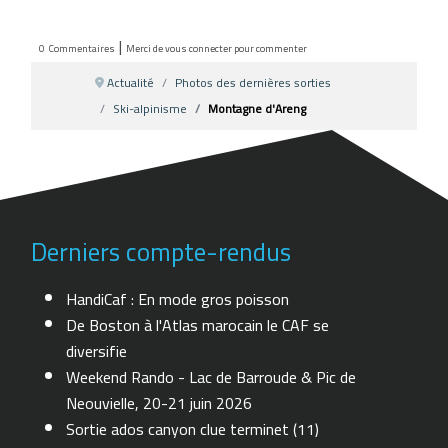
|
0
Commentaires
Merci de vous connecter pour commenter
Actualité
Photos des dernières sorties
Ski-alpinisme
Montagne d'Areng
Derniers compte-rendus
HandiCaf : En mode gros poisson
De Boston à l'Atlas marocain le CAF se
diversifie
Weekend Rando - Lac de Barroude & Pic de
Neouvielle, 20-21 juin 2026
Sortie ados canyon clue terminet (11)