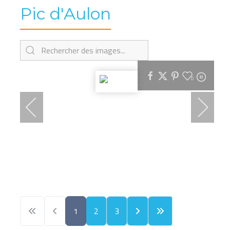
Pic d'Aulon
0
1
2
3