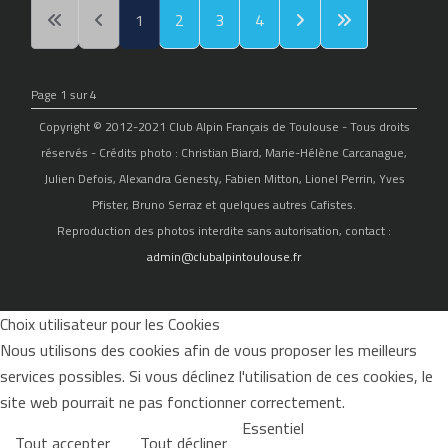
1
2
3
4
Page 1 sur 4
Copyright © 2012-2021 Club Alpin Français de Toulouse - Tous droits
réservés - Crédits photo : Christian Biard, Marie-Hélène Carcanague,
Julien Defois, Alexandra Genesty, Fabien Mitton, Lionel Perrin, Yves
Pfister, Bruno Serraz et quelques autres Cafistes.
Reproduction des photos interdite sans autorisation, contact :
admin@clubalpintoulouse.fr
Choix utilisateur pour les Cookies
Nous utilisons des cookies afin de vous proposer les meilleurs
services possibles. Si vous déclinez l'utilisation de ces cookies, le
site web pourrait ne pas fonctionner correctement.
Essentiel
Tout accepter
Tout décliner