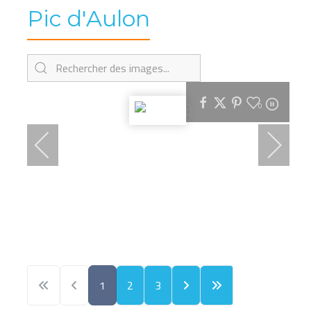
Pic d'Aulon
0
1
2
3