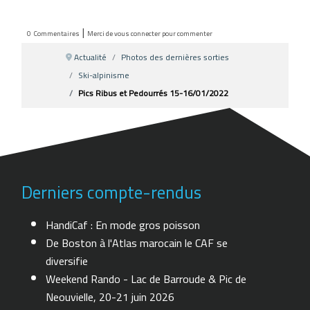
|
0
Commentaires
Merci de vous connecter pour commenter
Actualité
Photos des dernières sorties
Ski-alpinisme
Pics Ribus et Pedourrés 15-16/01/2022
Derniers compte-rendus
HandiCaf : En mode gros poisson
De Boston à l'Atlas marocain le CAF se
diversifie
Weekend Rando - Lac de Barroude & Pic de
Neouvielle, 20-21 juin 2026