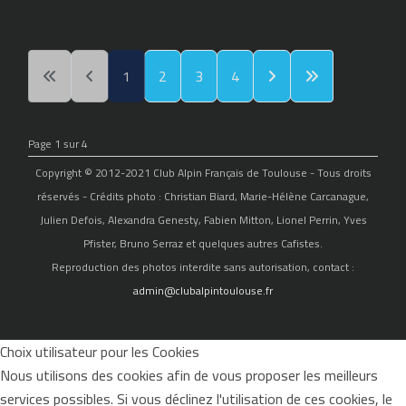
1
2
3
4
Page 1 sur 4
Copyright © 2012-2021 Club Alpin Français de Toulouse - Tous droits
réservés - Crédits photo : Christian Biard, Marie-Hélène Carcanague,
Julien Defois, Alexandra Genesty, Fabien Mitton, Lionel Perrin, Yves
Pfister, Bruno Serraz et quelques autres Cafistes.
Reproduction des photos interdite sans autorisation, contact :
admin@clubalpintoulouse.fr
Choix utilisateur pour les Cookies
Nous utilisons des cookies afin de vous proposer les meilleurs
services possibles. Si vous déclinez l'utilisation de ces cookies, le