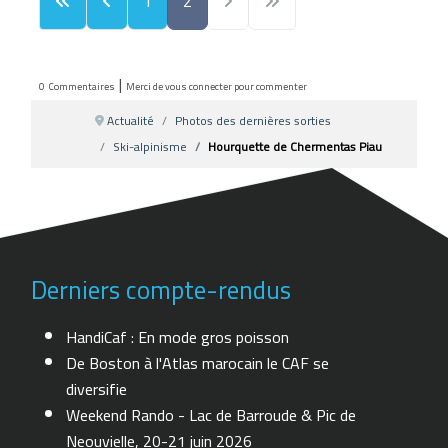
1
2
|
0
Commentaires
Merci de vous connecter pour commenter
Actualité
Photos des dernières sorties
Ski-alpinisme
Hourquette de Chermentas Piau
Derniers compte-rendus
HandiCaf : En mode gros poisson
De Boston à l'Atlas marocain le CAF se
diversifie
Weekend Rando - Lac de Barroude & Pic de
Neouvielle, 20-21 juin 2026