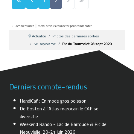
1
2
|
0
Commentaires
Merci de vous connecter pour commenter
Actualité
Photos des dernières sorties
Ski-alpinisme
Pic du Tourmalet 28 sept 2020
Derniers compte-rendus
HandiCaf : En mode gros poisson
De Boston à l'Atlas marocain le CAF se
diversifie
Weekend Rando - Lac de Barroude & Pic de
Neouvielle, 20-21 juin 2026