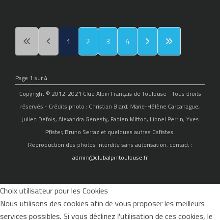
1
2
3
4
Page 1 sur 4
Copyright © 2012-2021 Club Alpin Français de Toulouse - Tous droits
réservés - Crédits photo : Christian Biard, Marie-Hélène Carcanague,
Julien Defois, Alexandra Genesty, Fabien Mitton, Lionel Perrin, Yves
Pfister, Bruno Serraz et quelques autres Cafistes.
Reproduction des photos interdite sans autorisation, contact :
admin@clubalpintoulouse.fr
Choix utilisateur pour les Cookies
Nous utilisons des cookies afin de vous proposer les meilleurs
services possibles. Si vous déclinez l'utilisation de ces cookies, le