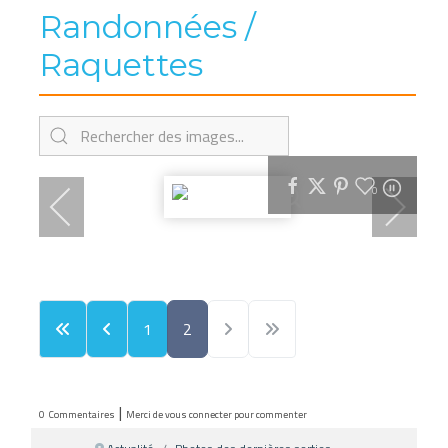
Randonnées /
Raquettes
0
1
2
|
0
Commentaires
Merci de vous connecter pour commenter