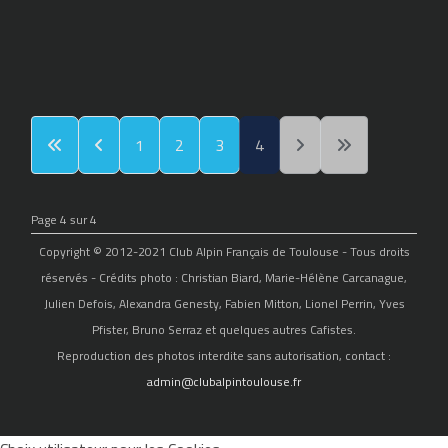
1
2
3
4
Page 4 sur 4
Copyright © 2012-2021 Club Alpin Français de Toulouse - Tous droits
réservés - Crédits photo : Christian Biard, Marie-Hélène Carcanague,
Julien Defois, Alexandra Genesty, Fabien Mitton, Lionel Perrin, Yves
Pfister, Bruno Serraz et quelques autres Cafistes.
Reproduction des photos interdite sans autorisation, contact :
admin@clubalpintoulouse.fr