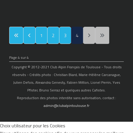
1
2
3
4
Page 4 sur 4
Copyright © 2012-2021 Club Alpin Français de Toulouse - Tous droits
réservés - Crédits photo : Christian Biard, Marie-Hélène Carcanague,
Julien Defois, Alexandra Genesty, Fabien Mitton, Lionel Perrin, Yves
Pfister, Bruno Serraz et quelques autres Cafistes.
Reproduction des photos interdite sans autorisation, contact :
admin@clubalpintoulouse.fr
Choix utilisateur pour les Cookies