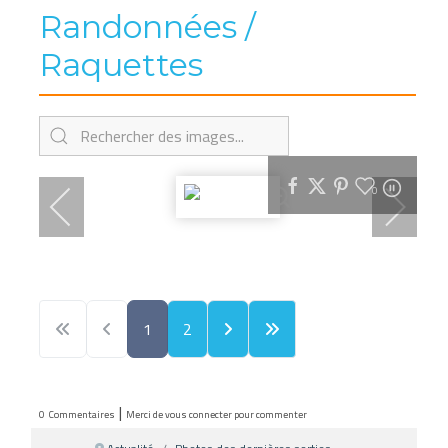
Randonnées /
Raquettes
0
1
2
|
0
Commentaires
Merci de vous connecter pour commenter