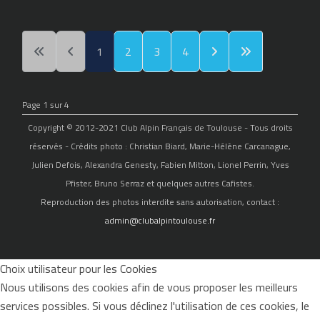
1
2
3
4
Page 1 sur 4
Copyright © 2012-2021 Club Alpin Français de Toulouse - Tous droits
réservés - Crédits photo : Christian Biard, Marie-Hélène Carcanague,
Julien Defois, Alexandra Genesty, Fabien Mitton, Lionel Perrin, Yves
Pfister, Bruno Serraz et quelques autres Cafistes.
Reproduction des photos interdite sans autorisation, contact :
admin@clubalpintoulouse.fr
Choix utilisateur pour les Cookies
Nous utilisons des cookies afin de vous proposer les meilleurs
services possibles. Si vous déclinez l'utilisation de ces cookies, le