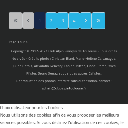
1
2
3
4
Page 1 sur 4
Copyright © 2012-2021 Club Alpin Français de Toulouse - Tous droits
réservés - Crédits photo : Christian Biard, Marie-Hélène Carcanague,
Julien Defois, Alexandra Genesty, Fabien Mitton, Lionel Perrin, Yves
Pfister, Bruno Serraz et quelques autres Cafistes.
Reproduction des photos interdite sans autorisation, contact :
admin@clubalpintoulouse.fr
Choix utilisateur pour les Cookies
Nous utilisons des cookies afin de vous proposer les meilleurs
services possibles. Si vous déclinez l'utilisation de ces cookies, le