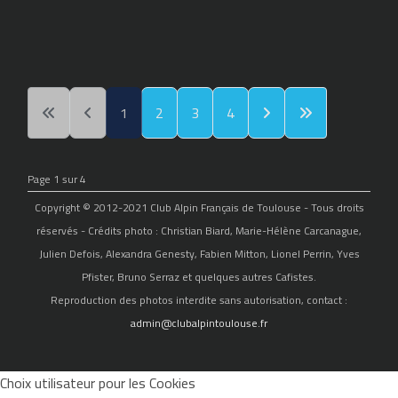
1
2
3
4
Page 1 sur 4
Copyright © 2012-2021 Club Alpin Français de Toulouse - Tous droits
réservés - Crédits photo : Christian Biard, Marie-Hélène Carcanague,
Julien Defois, Alexandra Genesty, Fabien Mitton, Lionel Perrin, Yves
Pfister, Bruno Serraz et quelques autres Cafistes.
Reproduction des photos interdite sans autorisation, contact :
admin@clubalpintoulouse.fr
Choix utilisateur pour les Cookies