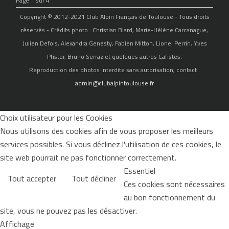
Page 1 sur 4
Copyright © 2012-2021 Club Alpin Français de Toulouse - Tous droits
réservés - Crédits photo : Christian Biard, Marie-Hélène Carcanague,
Julien Defois, Alexandra Genesty, Fabien Mitton, Lionel Perrin, Yves
Pfister, Bruno Serraz et quelques autres Cafistes.
Reproduction des photos interdite sans autorisation, contact :
admin@clubalpintoulouse.fr
Choix utilisateur pour les Cookies
Nous utilisons des cookies afin de vous proposer les meilleurs
services possibles. Si vous déclinez l'utilisation de ces cookies, le
site web pourrait ne pas fonctionner correctement.
Essentiel
Tout accepter
Tout décliner
Ces cookies sont nécessaires
au bon fonctionnement du
site, vous ne pouvez pas les désactiver.
Affichage