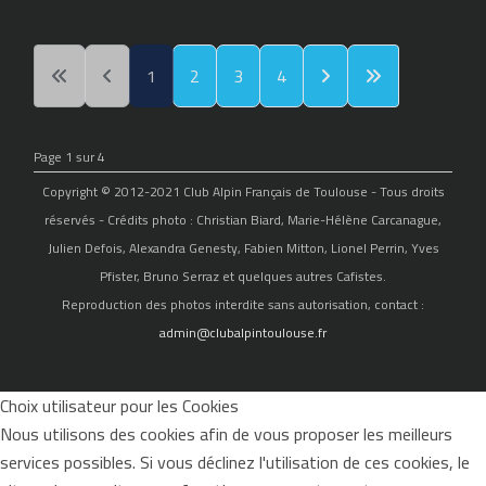
1
2
3
4
Page 1 sur 4
Copyright © 2012-2021 Club Alpin Français de Toulouse - Tous droits
réservés - Crédits photo : Christian Biard, Marie-Hélène Carcanague,
Julien Defois, Alexandra Genesty, Fabien Mitton, Lionel Perrin, Yves
Pfister, Bruno Serraz et quelques autres Cafistes.
Reproduction des photos interdite sans autorisation, contact :
admin@clubalpintoulouse.fr
Choix utilisateur pour les Cookies
Nous utilisons des cookies afin de vous proposer les meilleurs
services possibles. Si vous déclinez l'utilisation de ces cookies, le