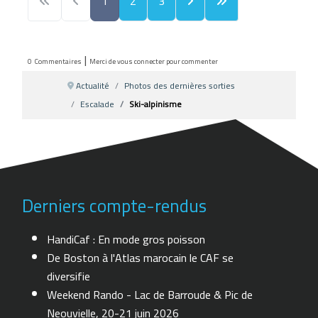
1
2
3
|
0
Commentaires
Merci de vous connecter pour commenter
Actualité
Photos des dernières sorties
Escalade
Ski-alpinisme
Derniers compte-rendus
HandiCaf : En mode gros poisson
De Boston à l'Atlas marocain le CAF se
diversifie
Weekend Rando - Lac de Barroude & Pic de
Neouvielle, 20-21 juin 2026