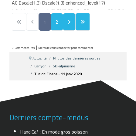
AC Bscale(1.3) Dscale(1.3) enhenced_level(17)
isOutdoor(0) result(0) FM0 CR1.04 FC111111100: bfalic
0000X:zzzzzH87020jzzzzzz0 b
1
2
505305c04385f04224503ea1040 c30 e02c2 0 034e
f431c 0 0 0 0 0 0 0 031cf19af169 156 1308f19bf166
156 12f4f161f133 156 1308f132f106 257
|
0
Commentaires
Merci de vous connecter pour commenter
1312f16ef138 257 131cf189f14f 257 1326f1a2f165
258 1330f1baf181 258 133af1cdf197 258
Actualité
Photos des dernières sorties
1344f1d2f196 258 133af1c7f186 358 125145d13
Canyon
Ski-alpinisme
33f1c37 018 017 030 02c14
Tuc de Closos - 11 janv 2020
f12122a2126193a3b36384b43473e32353334453b4039
Derniers compte-rendus
HandiCaf : En mode gros poisson