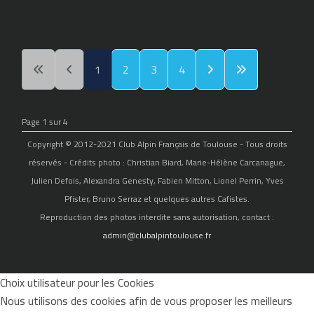
1
2
3
4
Page 1 sur 4
Copyright © 2012-2021 Club Alpin Français de Toulouse - Tous droits
réservés - Crédits photo : Christian Biard, Marie-Hélène Carcanague,
Julien Defois, Alexandra Genesty, Fabien Mitton, Lionel Perrin, Yves
Pfister, Bruno Serraz et quelques autres Cafistes.
Reproduction des photos interdite sans autorisation, contact :
admin@clubalpintoulouse.fr
Choix utilisateur pour les Cookies
Nous utilisons des cookies afin de vous proposer les meilleurs