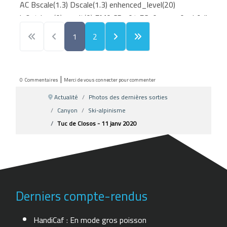
AC Bscale(1.3) Dscale(1.3) enhenced_level(20)
isOutdoor(0) result(0) FM0 CR1.04 FC101111101: bfalic
0000X:zzzzzH87020jzzzzzz0 a
1
2
605305c04385f04224503ea1040 c30 e02c2 0 034e
f431c 0 0 0 0 0 0 0 031cf1a8f123 159 1308f197f11e
159 1308f167f104 259 1312f16ef102 259
|
0
Commentaires
Merci de vous connecter pour commenter
131cf185f10a 259 1326f192f10a 259 1330f19ff102
259 133af1a2f0fc 259 1344f1a9f101 259
Actualité
Photos des dernières sorties
133af1a5f10d 359 125375d1e 33e1c21 02b 025 0 5
Canyon
Ski-alpinisme
0162e2d3732161929201d1a1b f282723 a 6 51a1c
Tuc de Closos - 11 janv 2020
b11322e383b46403d3e32354d4c46294b4c4822172042
Derniers compte-rendus
HandiCaf : En mode gros poisson