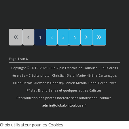
1
2
3
4
Page 1 sur 4
Copyright © 2012-2021 Club Alpin Français de Toulouse - Tous droits
réservés - Crédits photo : Christian Biard, Marie-Hélène Carcanague,
Julien Defois, Alexandra Genesty, Fabien Mitton, Lionel Perrin, Yves
Pfister, Bruno Serraz et quelques autres Cafistes.
Reproduction des photos interdite sans autorisation, contact :
admin@clubalpintoulouse.fr
Choix utilisateur pour les Cookies