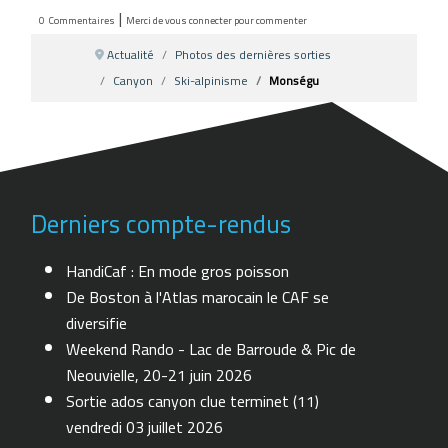
|
0
Commentaires
Merci de vous connecter pour commenter
Actualité
Photos des dernières sorties
Canyon
Ski-alpinisme
Monségu
Derniers compte-rendus
HandiCaf : En mode gros poisson
De Boston à l'Atlas marocain le CAF se
diversifie
Weekend Rando - Lac de Barroude & Pic de
Neouvielle, 20-21 juin 2026
Sortie ados canyon clue terminet (11)
vendredi 03 juillet 2026