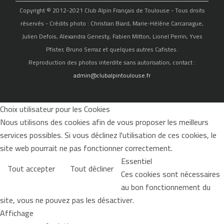
Copyright © 2012-2021 Club Alpin Français de Toulouse - Tous droits
réservés - Crédits photo : Christian Biard, Marie-Hélène Carcanague,
Julien Defois, Alexandra Genesty, Fabien Mitton, Lionel Perrin, Yves
Pfister, Bruno Serraz et quelques autres Cafistes.
Reproduction des photos interdite sans autorisation, contact :
admin@clubalpintoulouse.fr
Choix utilisateur pour les Cookies
Nous utilisons des cookies afin de vous proposer les meilleurs
services possibles. Si vous déclinez l'utilisation de ces cookies, le
site web pourrait ne pas fonctionner correctement.
Essentiel
Tout accepter
Tout décliner
Ces cookies sont nécessaires
au bon fonctionnement du
site, vous ne pouvez pas les désactiver.
Affichage