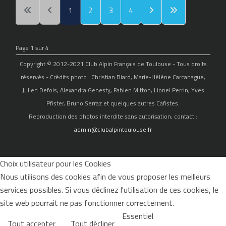
1
2
3
4
Page 1 sur 4
Copyright © 2012-2021 Club Alpin Français de Toulouse - Tous droits
réservés - Crédits photo : Christian Biard, Marie-Hélène Carcanague,
Julien Defois, Alexandra Genesty, Fabien Mitton, Lionel Perrin, Yves
Pfister, Bruno Serraz et quelques autres Cafistes.
Reproduction des photos interdite sans autorisation, contact :
admin@clubalpintoulouse.fr
Choix utilisateur pour les Cookies
Nous utilisons des cookies afin de vous proposer les meilleurs
services possibles. Si vous déclinez l'utilisation de ces cookies, le
site web pourrait ne pas fonctionner correctement.
Essentiel
Tout accepter
Tout décliner