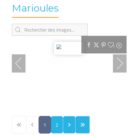
Marioules
0
1
2