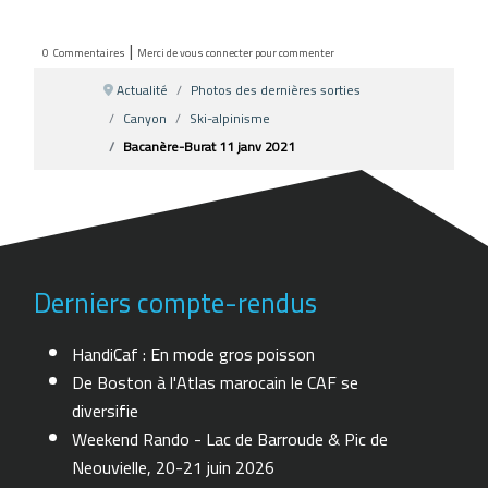
|
0
Commentaires
Merci de vous connecter pour commenter
Actualité
Photos des dernières sorties
Canyon
Ski-alpinisme
Bacanère-Burat 11 janv 2021
Derniers compte-rendus
HandiCaf : En mode gros poisson
De Boston à l'Atlas marocain le CAF se
diversifie
Weekend Rando - Lac de Barroude & Pic de
Neouvielle, 20-21 juin 2026