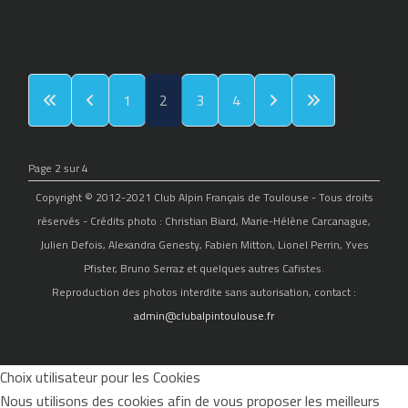
1
2
3
4
Page 2 sur 4
Copyright © 2012-2021 Club Alpin Français de Toulouse - Tous droits
réservés - Crédits photo : Christian Biard, Marie-Hélène Carcanague,
Julien Defois, Alexandra Genesty, Fabien Mitton, Lionel Perrin, Yves
Pfister, Bruno Serraz et quelques autres Cafistes.
Reproduction des photos interdite sans autorisation, contact :
admin@clubalpintoulouse.fr
Choix utilisateur pour les Cookies
Nous utilisons des cookies afin de vous proposer les meilleurs