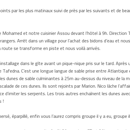
nts par les plus matinaux suivi de près par les suivants et de bea
Mohamed et notre cuisinier Assou devant l’hôtel à 9h. Direction T
orangers. Arrêt dans un village pour l’achat des bidons d’eau et nou
a route se transforme en piste et nous voilà arrivés.
installage dans le gîte avant un pique-nique pris sur le tard. Aprè
de Tafedna. C’est une longue langue de sable prise entre Atlantique 
des dunes de sable culminantes à 25m au-dessus du niveau de la me
calade de ces dunes. Ils sont rejoints par Marion. Nico lâche l’affai
rce d’imiter les serpents. Les trois autres enchaînent les dunes av
 !
ersé, éparpillé, enfin vous l’aurez compris groupe il y a eu, groupe il 
ers