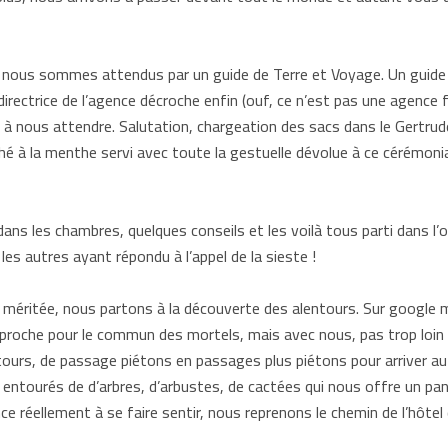
t nous sommes attendus par un guide de Terre et Voyage. Un guide c
irectrice de l’agence décroche enfin (ouf, ce n’est pas une agence f
en là à nous attendre. Salutation, chargeation des sacs dans le Gertr
 thé à la menthe servi avec toute la gestuelle dévolue à ce cérémonial
dans les chambres, quelques conseils et les voilà tous parti dans l
es autres ayant répondu à l’appel de la sieste !
 méritée, nous partons à la découverte des alentours. Sur google m
dit proche pour le commun des mortels, mais avec nous, pas trop loi
étours, de passage piétons en passages plus piétons pour arriver au 
entourés de d’arbres, d’arbustes, de cactées qui nous offre un p
 réellement à se faire sentir, nous reprenons le chemin de l’hôtel q