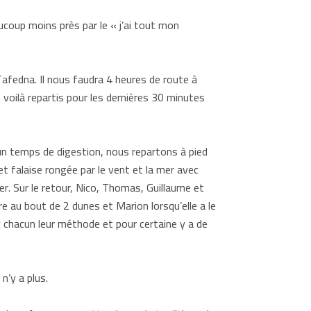
ucoup moins près par le « j’ai tout mon
afedna. Il nous faudra 4 heures de route à
s voilà repartis pour les dernières 30 minutes
s un temps de digestion, nous repartons à pied
et falaise rongée par le vent et la mer avec
r. Sur le retour, Nico, Thomas, Guillaume et
re au bout de 2 dunes et Marion lorsqu’elle a le
ec chacun leur méthode et pour certaine y a de
n’y a plus.