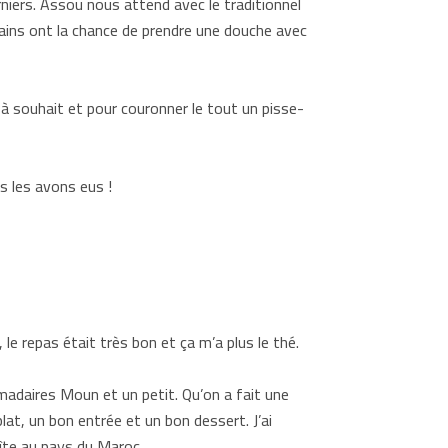
niers. Assou nous attend avec le traditionnel
rtains ont la chance de prendre une douche avec
à souhait et pour couronner le tout un pisse-
us les avons eus !
, le repas était très bon et ça m’a plus le thé.
romadaires Moun et un petit. Qu’on a fait une
lat, un bon entrée et un bon dessert. J’ai
gîte au pays du Maroc.