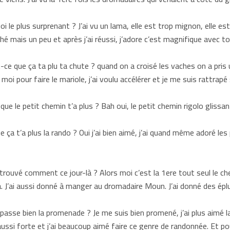
i le plus surprenant ? J’ai vu un lama, elle est trop mignon, elle est
rché mais un peu et après j’ai réussi, j’adore c’est magnifique ave
ce que ça ta plu ta chute ? quand on a croisé les vaches on a pris
moi pour faire le mariole, j’ai voulu accélérer et je me suis rattrapé
ue le petit chemin t’a plus ? Bah oui, le petit chemin rigolo glissant
 ça t’a plus la rando ? Oui j’ai bien aimé, j’ai quand même adoré les
trouvé comment ce jour-là ? Alors moi c’est la 1ere tout seul le c
à. J’ai aussi donné à manger au dromadaire Moun. J’ai donné des épl
passe bien la promenade ? Je me suis bien promené, j’ai plus aimé la
ssi forte et j’ai beaucoup aimé faire ce genre de randonnée. Et pour