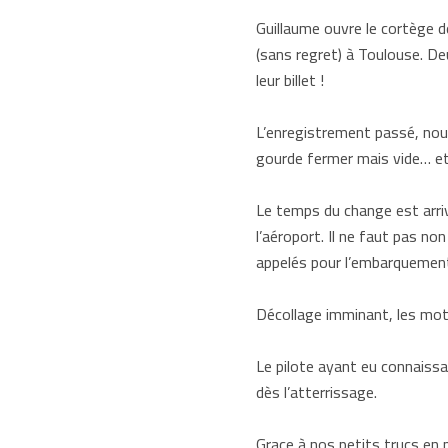
Guillaume ouvre le cortège d
(sans regret) à Toulouse. Deu
leur billet !
L’enregistrement passé, nous
gourde fermer mais vide… et 
Le temps du change est arriv
l’aéroport. Il ne faut pas n
appelés pour l’embarquement
Décollage imminant, les mote
Le pilote ayant eu connaissa
dès l’atterrissage.
Grace à nos petits trucs en 