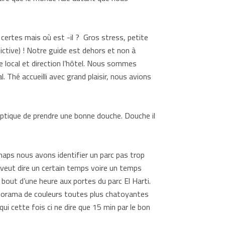
ertes mais où est -il ? Gros stress, petite
ictive) ! Notre guide est dehors et non à
ude local et direction l’hôtel. Nous sommes
. Thé accueilli avec grand plaisir, nous avions
’optique de prendre une bonne douche. Douche il
aps nous avons identifier un parc pas trop
n veut dire un certain temps voire un temps
bout d’une heure aux portes du parc El Harti.
anorama de couleurs toutes plus chatoyantes
ui cette fois ci ne dire que 15 min par le bon