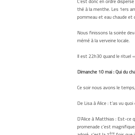
C’est donc en ordre dispersé
thé à la menthe. Les 1ers arr
pommeau et eau chaude et d’a
Nous finissons la soirée dev
mémé à la verveine locale.
Il est 22h30 quand le rituel 
Dimanche 10 mai : Qui du cha
Ce soir nous avons le temps,
De Lisa à Alice : t’as vu quoi
D’Alice à Matthias : Est-ce q
promenade c’est magnifique, o
ère
adoré, c’est la 1
fois que j