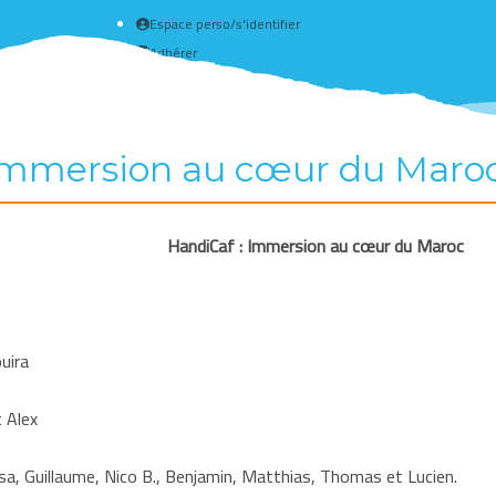
Espace perso/s'identifier
Adhérer
Créer un compte
 Immersion au cœur du Maro
HandiCaf : Immersion au cœur du Maroc
uira
t Alex
isa, Guillaume, Nico B., Benjamin, Matthias, Thomas et Lucien.