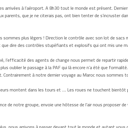
es arrivées à l’aéroport. A 8h30 tout le monde est présent. Derniers
x parents, que je ne citerais pas, ont bien tenter de s’incruster da
 sommes plus légers ! Direction le contrôle avec son lot de sacs mi
que dire des contrôles stupéfiants et explosifs qui ont mis une ma
é, l’efficacité des agents de change nous permet de repartir rapide
on plus oublier le passage à la PAF qui là encore n’a été que forma
. Contrairement à notre dernier voyage au Maroc nous sommes tou
urs montent dans les tours et …. Les roues ne touchent bientôt plu
nce de notre groupe, envoie une hôtesse de l’air nous proposer de v
plus, nous arrivons à passer devant tout le monde et autant vous 