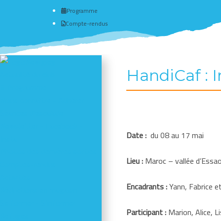
Programme
Compte-rendus
HandiCaf :
Actualité du club
# Programme
Nous connaître - Adhérer
Séances d'escalade
Newsletter - Facebook -
Date :
du 08 au 17 mai
Insta
Photos des dernières sorties
Lieu :
Maroc – vallée d’Essao
Comptes-rendus
Activités
Encadrants :
Yann, Fabrice e
Réductions en magasin
Se former - S'informer
Participant :
Marion, Alice, L
Refuges