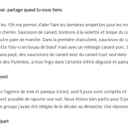
i : partage quand tu nous tiens
les 15h me permet d’aller faire les dernières emplettes pour les 
 chemin. Saucisson de canard, bonbons à la violette et brique du c
autre paire de manche. Dans la première charcuterie, saucisson de ca
cette fois-ci en boyau de bœuf mais avec un mélange canard-porc. J’a
aura payé, des saucissons de canard avec du canard tout seul dans
e des Pyrénées, a mon frigo dans l’attente d’être dégusté et part
bord
c l’agence de trek et panique à bord, seul 9 jours sont comptés et n
’il est possible de rajouter une nuit. Nous étions bien partis pour 9 
le groupe j’avais été obligée de le décaler au dimanche. Une réponse 
épart