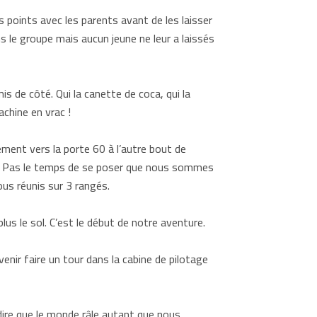
 points avec les parents avant de les laisser
ns le groupe mais aucun jeune ne leur a laissés
s de côté. Qui la canette de coca, qui la
chine en vrac !
ment vers la porte 60 à l’autre bout de
lité. Pas le temps de se poser que nous sommes
s réunis sur 3 rangés.
s le sol. C’est le début de notre aventure.
enir faire un tour dans la cabine de pilotage
dire que le monde râle autant que nous