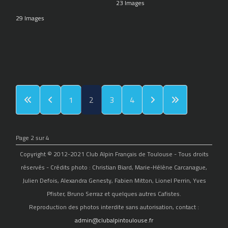
23 Images
29 Images
1
2
3
4
Page 2 sur 4
Copyright © 2012-2021 Club Alpin Français de Toulouse - Tous droits
réservés - Crédits photo : Christian Biard, Marie-Hélène Carcanague,
Julien Defois, Alexandra Genesty, Fabien Mitton, Lionel Perrin, Yves
Pfister, Bruno Serraz et quelques autres Cafistes.
Reproduction des photos interdite sans autorisation, contact :
admin@clubalpintoulouse.fr