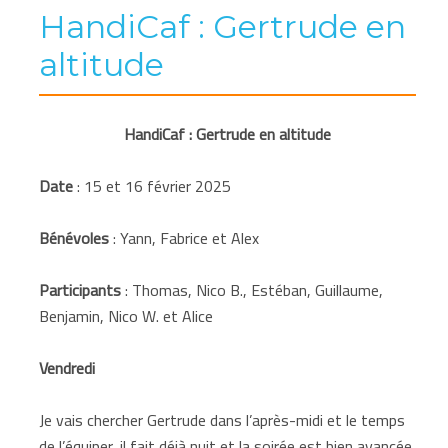
HandiCaf : Gertrude en
altitude
HandiCaf : Gertrude en altitude
Date
: 15 et 16 février 2025
Bénévoles
: Yann, Fabrice et Alex
Participants
: Thomas, Nico B., Estéban, Guillaume,
Benjamin, Nico W. et Alice
Vendredi
Je vais chercher Gertrude dans l’après-midi et le temps
de l’équiper, il fait déjà nuit et la soirée est bien avancée.