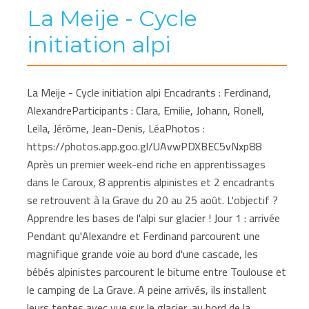
La Meije - Cycle
initiation alpi
La Meije - Cycle initiation alpi Encadrants : Ferdinand,
AlexandreParticipants : Clara, Emilie, Johann, Ronell,
Leïla, Jérôme, Jean-Denis, LéaPhotos :
https://photos.app.goo.gl/UAvwPDXBEC5vNxp88
Après un premier week-end riche en apprentissages
dans le Caroux, 8 apprentis alpinistes et 2 encadrants
se retrouvent à la Grave du 20 au 25 août. L'objectif ?
Apprendre les bases de l'alpi sur glacier ! Jour 1 : arrivée
Pendant qu'Alexandre et Ferdinand parcourent une
magnifique grande voie au bord d'une cascade, les
bébés alpinistes parcourent le bitume entre Toulouse et
le camping de La Grave. A peine arrivés, ils installent
leurs tentes avec vue sur le glacier, au bord de la