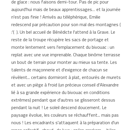
de glace : nous faisons demi-tour. Pas de pic pour
aujourd'hui mais de beaux apprentissages… et la journée
n'est pas finie ! Arrivés au téléphérique, Emilie
redescend par précaution pour son mal des montagnes (
:'( ). Un bel accueil de Bénédicte l'attend à la Grave. Le
reste de la troupe récupère les sacs de portage et
monte lentement vers l'emplacement du bivouac : un
replat avec une vue imprenable. Chaque binôme terrasse
un bout de terrain pour monter au mieux sa tente. Les
talents de maçonnerie et d'exigence de chacun se
révèlent... certains dormiront à plat, entourés de murets
et avec un piège à froid (un précieux conseil d'Alexandre
lié à sa grande expérience du bivouac en conditions
extrêmes) pendant que d'autres se glisseront dessus
pendant la nuit ! Le soleil descend doucement. Le
paysage évolue, les couleurs se réchauffent... mais pas
nous ! Les encadrants s'attaquent à la préparation d'un
repas collectif -chaud- de luxe : apéro crackers – bière,