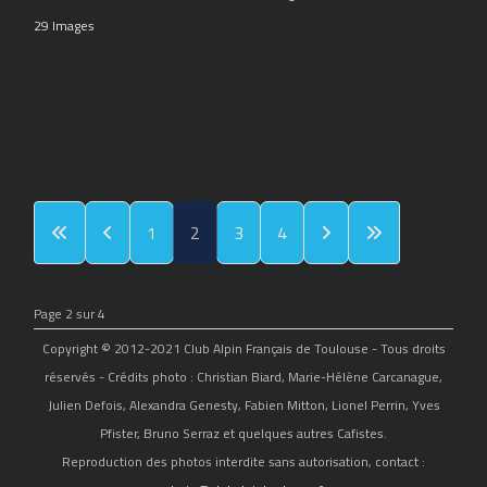
29 Images
1
2
3
4
Page 2 sur 4
Copyright © 2012-2021 Club Alpin Français de Toulouse - Tous droits
réservés - Crédits photo : Christian Biard, Marie-Hélène Carcanague,
Julien Defois, Alexandra Genesty, Fabien Mitton, Lionel Perrin, Yves
Pfister, Bruno Serraz et quelques autres Cafistes.
Reproduction des photos interdite sans autorisation, contact :