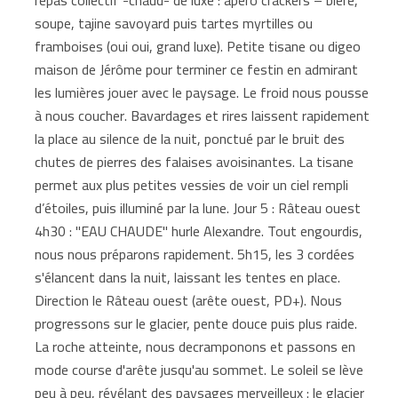
soupe, tajine savoyard puis tartes myrtilles ou
framboises (oui oui, grand luxe). Petite tisane ou digeo
maison de Jérôme pour terminer ce festin en admirant
les lumières jouer avec le paysage. Le froid nous pousse
à nous coucher. Bavardages et rires laissent rapidement
la place au silence de la nuit, ponctué par le bruit des
chutes de pierres des falaises avoisinantes. La tisane
permet aux plus petites vessies de voir un ciel rempli
d’étoiles, puis illuminé par la lune. Jour 5 : Râteau ouest
4h30 : "EAU CHAUDE" hurle Alexandre. Tout engourdis,
nous nous préparons rapidement. 5h15, les 3 cordées
s'élancent dans la nuit, laissant les tentes en place.
Direction le Râteau ouest (arête ouest, PD+). Nous
progressons sur le glacier, pente douce puis plus raide.
La roche atteinte, nous decramponons et passons en
mode course d'arête jusqu'au sommet. Le soleil se lève
peu à peu, révélant des paysages merveilleux : le glacier