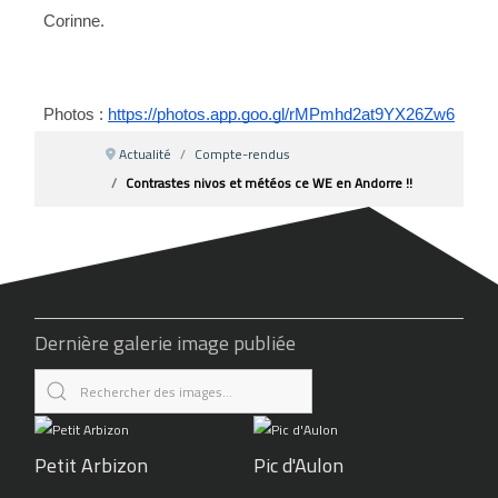
Corinne.
Photos : 
https://photos.app.goo.gl/rMPmhd2at9YX26Zw6
Actualité
Compte-rendus
Contrastes nivos et météos ce WE en Andorre !!
Dernière galerie image publiée
Petit Arbizon
Pic d'Aulon