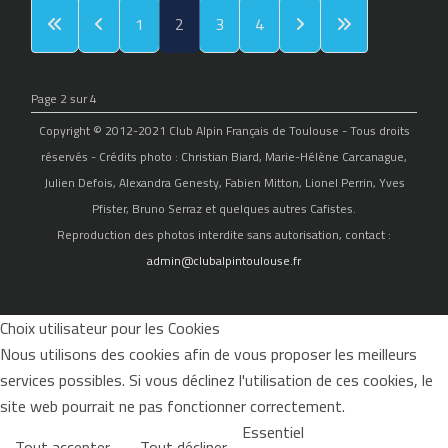
1
2
3
4
Page 2 sur 4
Copyright © 2012-2021 Club Alpin Français de Toulouse - Tous droits
réservés - Crédits photo : Christian Biard, Marie-Hélène Carcanague,
Julien Defois, Alexandra Genesty, Fabien Mitton, Lionel Perrin, Yves
Pfister, Bruno Serraz et quelques autres Cafistes.
Reproduction des photos interdite sans autorisation, contact :
admin@clubalpintoulouse.fr
Choix utilisateur pour les Cookies
Nous utilisons des cookies afin de vous proposer les meilleurs
services possibles. Si vous déclinez l'utilisation de ces cookies, le
site web pourrait ne pas fonctionner correctement.
Essentiel
Tout accepter
Tout décliner