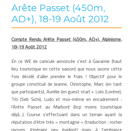
Arête Passet (450m,
AD+), 18-19 Août 2012
Compte Rendu Arête Passet (450m, AD+), Alpinisme,
18-19 Août 2012
En ce WE de canicule annoncée c’est à Gavarnie (haut
lieu touristique en cette saison) que nous avons cette
fois décidé d’aller prendre le frais ! Objectif pour le
groupe constitué de Jeanne, Christophe, Marc (en tant
que participants), Aurélie (en guest star) + Lolo (Lorène),
Titi (Seb Sichi), Ludo et moi-même en encadrement :
l’Arête Passet au Marboré (bcp moins touristique
déjà…). Course s’effectuant dans un terrain ayant la
réputation d’être très « montagne » (traduction : rocher
moyen, itinéraire peu évident) mais à l’ambiance