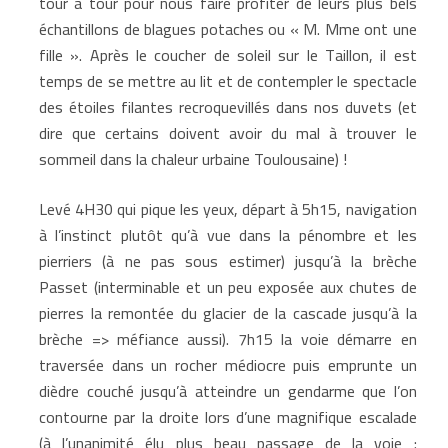
tour à tour pour nous faire profiter de leurs plus bels
échantillons de blagues potaches ou « M. Mme ont une
fille ». Après le coucher de soleil sur le Taillon, il est
temps de se mettre au lit et de contempler le spectacle
des étoiles filantes recroquevillés dans nos duvets (et
dire que certains doivent avoir du mal à trouver le
sommeil dans la chaleur urbaine Toulousaine) !
Levé 4H30 qui pique les yeux, départ à 5h15, navigation
à l’instinct plutôt qu’à vue dans la pénombre et les
pierriers (à ne pas sous estimer) jusqu’à la brèche
Passet (interminable et un peu exposée aux chutes de
pierres la remontée du glacier de la cascade jusqu’à la
brèche => méfiance aussi). 7h15 la voie démarre en
traversée dans un rocher médiocre puis emprunte un
dièdre couché jusqu’à atteindre un gendarme que l’on
contourne par la droite lors d’une magnifique escalade
(à l’unanimité élu plus beau passage de la voie :