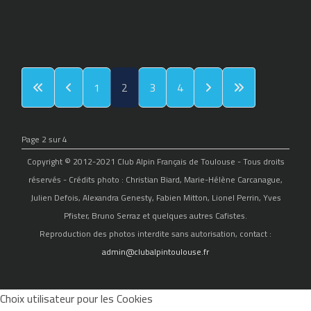
1
2
3
4
Page 2 sur 4
Copyright © 2012-2021 Club Alpin Français de Toulouse - Tous droits
réservés - Crédits photo : Christian Biard, Marie-Hélène Carcanague,
Julien Defois, Alexandra Genesty, Fabien Mitton, Lionel Perrin, Yves
Pfister, Bruno Serraz et quelques autres Cafistes.
Reproduction des photos interdite sans autorisation, contact :
admin@clubalpintoulouse.fr
Choix utilisateur pour les Cookies