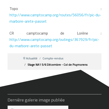
Topo :
http://www.camptocamp.org/routes/56056/fr/pic-du-
marbore-arete-passet
CR camptocamp de Lorène :
http://www.camptocamp.org/outings/367929/fr/pic-
du-marbore-arete-passet
Actualité
Compte-rendus
Stage NA1 5/6 Décembre - Col de Puymorens
Dernière galerie image publiée