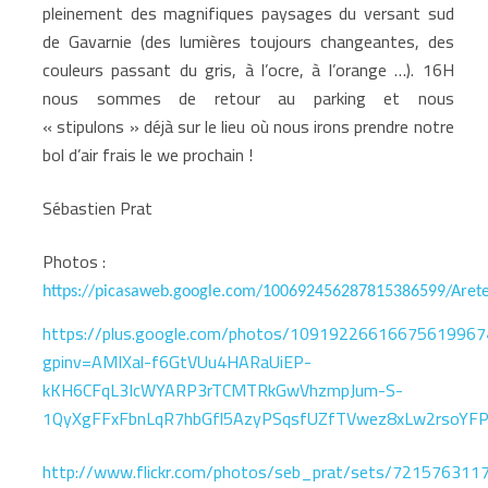
pleinement des magnifiques paysages du versant sud
de Gavarnie (des lumières toujours changeantes, des
couleurs passant du gris, à l’ocre, à l’orange …). 16H
nous sommes de retour au parking et nous
« stipulons » déjà sur le lieu où nous irons prendre notre
bol d’air frais le we prochain !
Sébastien Prat
Photos :
https://picasaweb.google.com/100692456287815386599/Are
https://plus.google.com/photos/109192266166756199
gpinv=AMIXal-f6GtVUu4HARaUiEP-
kKH6CFqL3IcWYARP3rTCMTRkGwVhzmpJum-S-
1QyXgFFxFbnLqR7hbGfl5AzyPSqsfUZfTVwez8xLw2rsoYFP
http://www.flickr.com/photos/seb_prat/sets/72157631