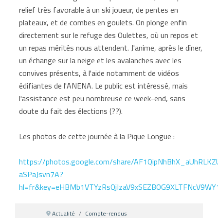
relief très favorable à un ski joueur, de pentes en
plateaux, et de combes en goulets. On plonge enfin
directement sur le refuge des Oulettes, où un repos et
un repas mérités nous attendent. J'anime, après le dîner,
un échange sur la neige et les avalanches avec les
convives présents, à l'aide notamment de vidéos
édifiantes de l'ANENA. Le public est intéressé, mais
l'assistance est peu nombreuse ce week-end, sans
doute du fait des élections (??).
Les photos de cette journée à la Pique Longue :
https://photos.google.com/share/AF1QipNhBhX_aUhRL
aSPaJsvn7A?
hl=fr&key=eHBMb1VTYzRsQjIzaV9xSEZBOG9XLTFNcV9WY
Actualité
Compte-rendus