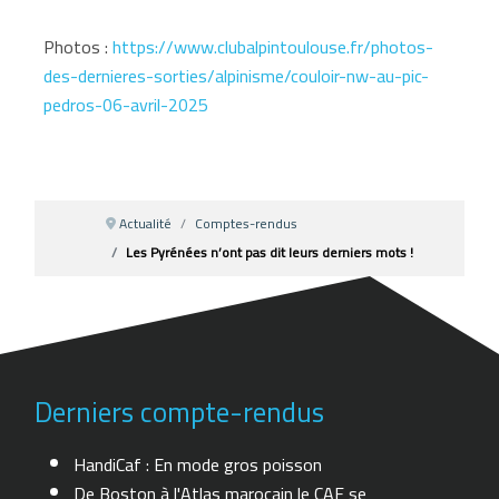
Photos :
https://www.clubalpintoulouse.fr/photos-
des-dernieres-sorties/alpinisme/couloir-nw-au-pic-
pedros-06-avril-2025
Actualité
Comptes-rendus
Les Pyrénées n’ont pas dit leurs derniers mots !
Derniers compte-rendus
HandiCaf : En mode gros poisson
De Boston à l'Atlas marocain le CAF se