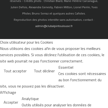
réservés - Crédits photo : Christian Biard, Marie-Hélène Carcanague,
Julien Defois, Alexandra Genesty, Fabien Mitton, Lionel Perrin, Yves
Pfister, Bruno Serraz et quelques autres Cafistes.
Reproduction des photos interdite sans autorisation, contact :
admin@clubalpintoulouse.fr
Choix utilisateur pour les Cookies
Nous utilisons des cookies afin de vous proposer les meilleurs
services possibles. Si vous déclinez l'utilisation de ces cookies, le
site web pourrait ne pas fonctionner correctement.
Essentiel
Tout accepter
Tout décliner
Ces cookies sont nécessaires
au bon fonctionnement du
site, vous ne pouvez pas les désactiver.
Affichage
Analytique
Accepter
Outils utilisés pour analyser les données de