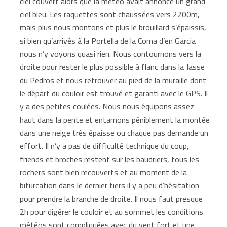
ciel couvert alors que la météo avait annoncé un grand
ciel bleu. Les raquettes sont chaussées vers 2200m,
mais plus nous montons et plus le brouillard s’épaissis,
si bien qu’arrivés à la Portella de la Coma d’en Garcia
nous n’y voyons quasi rien. Nous contournons vers la
droite pour rester le plus possible à flanc dans la Jasse
du Pedros et nous retrouver au pied de la muraille dont
le départ du couloir est trouvé et garanti avec le GPS. Il
y a des petites coulées. Nous nous équipons assez
haut dans la pente et entamons péniblement la montée
dans une neige très épaisse ou chaque pas demande un
effort. Il n’y a pas de difficulté technique du coup,
friends et broches restent sur les baudriers, tous les
rochers sont bien recouverts et au moment de la
bifurcation dans le dernier tiers il y a peu d’hésitation
pour prendre la branche de droite. Il nous faut presque
2h pour digérer le couloir et au sommet les conditions
météos sont compliquées avec du vent fort et une