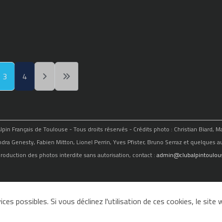
3
4
in Français de Toulouse - Tous droits réservés - Crédits photo : Christian Biard, 
ndra Genesty, Fabien Mitton, Lionel Perrin, Yves Pfister, Bruno Serraz et quelques au
roduction des photos interdite sans autorisation, contact :
admin@clubalpintoulous
ces possibles. Si vous déclinez l'utilisation de ces cookies, le sit