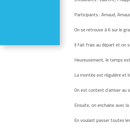
Activités
Réductions en magasin
Participants : Arnaud, Arnau
Se former - S'informer
Refuges
On se retrouve à 6 sur le gra
Météo
Webcams
Il fait frais au départ et on
Heureusement, le temps est a
La montée est régulière et l
On est content d’arriver au
Ensuite, on enchaine avec la
En voulant passer toutes les 