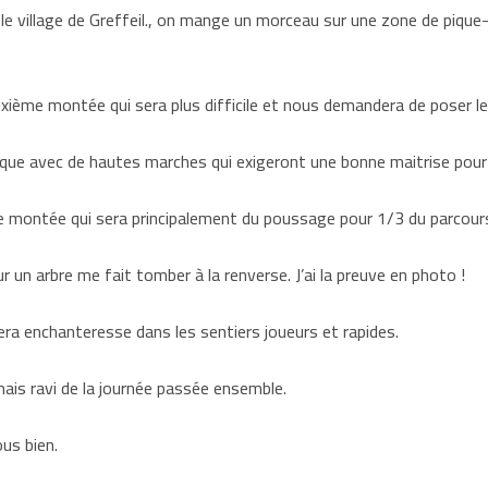
le village de Greffeil., on mange un morceau sur une zone de pique
ième montée qui sera plus difficile et nous demandera de poser le 
ique avec de hautes marches qui exigeront une bonne maitrise pour 
me montée qui sera principalement du poussage pour 1/3 du parcour
 un arbre me fait tomber à la renverse. J’ai la preuve en photo !
sera enchanteresse dans les sentiers joueurs et rapides.
mais ravi de la journée passée ensemble.
z-vous bien.