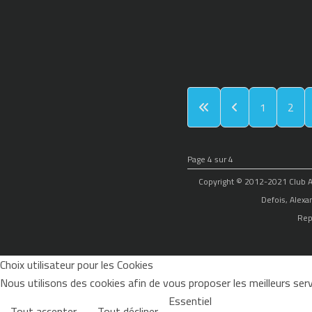
1
2
Page 4 sur 4
Copyright © 2012-2021 Club Alp
Defois, Alexa
Rep
Choix utilisateur pour les Cookies
Nous utilisons des cookies afin de vous proposer les meilleurs servi
Essentiel
Tout accepter
Tout décliner