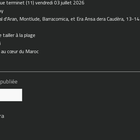
ue terminet (11) vendredi 03 juillet 2026
oy
 d'Aran, Montlude, Barracomica, et Era Ansa dera Caudèra, 13-14
tailler à la plage
i
n au cœur du Maroc
 publiée
ra