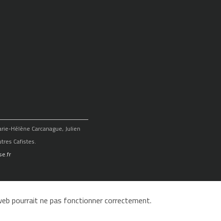
Marie-Hélène Carcanague, Julien
tres Cafistes.
e.fr
e web pourrait ne pas fonctionner correctement.