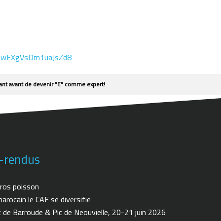
l/KwEXgVsDm1uaJsZd8
nt avant de devenir "E" comme expert!
-rendus
ros poisson
arocain le CAF se diversifie
de Barroude & Pic de Neouvielle, 20-21 juin 2026