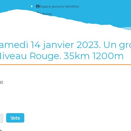
Espace perso/s'identifier
Adhérer
Créer un compte
amedi 14 janvier 2023. Un gro
). Niveau Rouge. 35km 1200m
lt
r
e