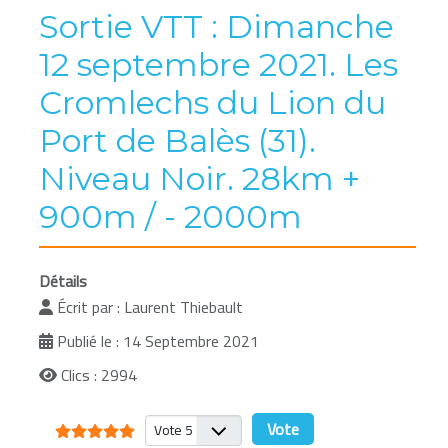
Sortie VTT : Dimanche
12 septembre 2021. Les
Cromlechs du Lion du
Port de Balès (31).
Niveau Noir. 28km +
900m / - 2000m
Détails
Écrit par :
Laurent Thiebault
Publié le : 14 Septembre 2021
Clics : 2994
Vote utilisateur:
5
/
5
Veuillez voter