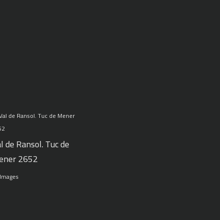
l de Ransol. Tuc de
ener 2652
 Images