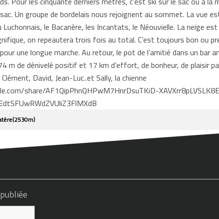
nds. Pour les cinquante derniers mètres, c’est ski sur le sac ou à la
 sac. Un groupe de bordelais nous rejoignent au sommet. La vue es
u Luchonnais, le Bacanère, les Incantats, le Néouvielle. La neige est
fique, on repeautera trois fois au total. C’est toujours bon ou pres
 pour une longue marche. Au retour, le pot de l’amitié dans un bar a
4 m de dénivelé positif et 17 km d’effort, de bonheur, de plaisir p
, Clément, David, Jean-Luc..et Sally, la chienne
.google.com/share/AF1QipPhnQHPwM7HnrDsuTKiD-XAVXrr8pLVS
eEdtSFUwRWdZVUliZ3FlMXdB
ouatère(2530m)
 publiée