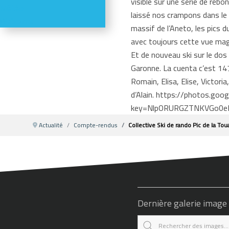
visible sur une série de rebo
Météo
laissé nos crampons dans le
Webcams
massif de l’Aneto, les pics d
avec toujours cette vue magni
Et de nouveau ski sur le dos
Garonne. La cuenta c’est 147
Romain, Elisa, Elise, Victoria
d’Alain. https://photos
key=NlpORURGZTNKVGo0
Actualité
Compte-rendus
Collective Ski de rando Pic de la T
Dernière galerie image