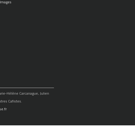
 Images
Marie-Hélène Carcanague, Julien
tres Cafistes.
e.fr