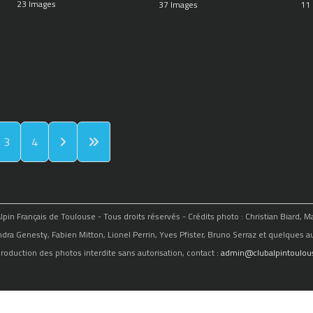
23 Images
37 Images
11
3
4
in Français de Toulouse - Tous droits réservés - Crédits photo : Christian Biard, 
ndra Genesty, Fabien Mitton, Lionel Perrin, Yves Pfister, Bruno Serraz et quelques au
roduction des photos interdite sans autorisation, contact :
admin@clubalpintoulous