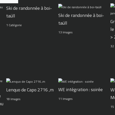
Ski de randonnée à boi-
Ski de randonnée à boi-
taüll
Gr
taüll
1 Catégorie
le
13 Images
>
32
WE intégration : soirée
Lenquo de Capo 2716 ,m
WE
e
M
11 Images
18 Images
ou
15