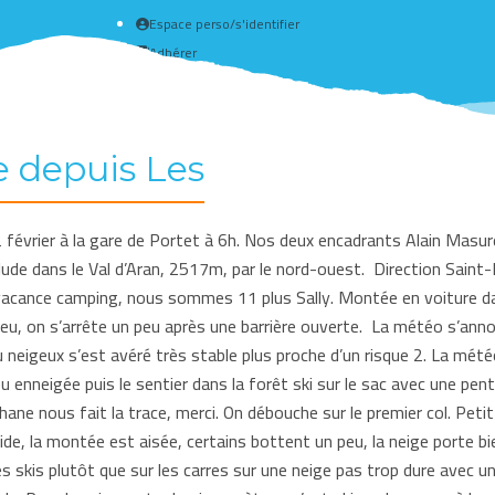
Espace perso/s'identifier
Adhérer
Créer un compte
 depuis Les
évrier à la gare de Portet à 6h. Nos deux encadrants Alain Masure
ude dans le Val d’Aran, 2517m, par le nord-ouest. Direction Saint
vacance camping, nous sommes 11 plus Sally. Montée en voiture da
eu, on s’arrête un peu après une barrière ouverte. La météo s’anno
 neigeux s’est avéré très stable plus proche d’un risque 2. La météo
u enneigée puis le sentier dans la forêt ski sur le sac avec une pen
hane nous fait la trace, merci. On débouche sur le premier col. Petit
, la montée est aisée, certains bottent un peu, la neige porte bie
es skis plutôt que sur les carres sur une neige pas trop dure avec 