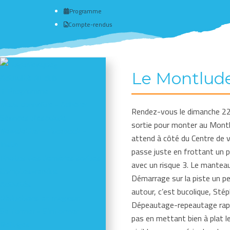
Programme
Compte-rendus
Le Montlude
Actualité du club
# Programme
Nous connaître - Adhérer
Rendez-vous le dimanche 22 f
Séances d'escalade
sortie pour monter au Montl
Newsletter - Facebook -
attend à côté du Centre de 
Insta
passe juste en frottant un p
Photos des dernières sorties
avec un risque 3. Le manteau
Comptes-rendus
Démarrage sur la piste un pe
Activités
autour, c’est bucolique, Stép
Réductions en magasin
Dépeautage-repeautage rapide
Se former - S'informer
pas en mettant bien à plat l
Refuges