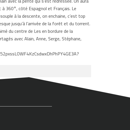
 main avec la pente qui s’est redressée. On aura
t à 360°, côté Espagnol et Français. Le
 souple à la descente, on enchaine, c’est top
que jusqu’à l’arrivée de la forêt et du torrent.
nimé du centre de Les en bordure de la
artagés avec Alain, Anne, Serge, Stéphane,
LK8E52pxssLOWF4KzCsdwxDhPhPY4GE3A?