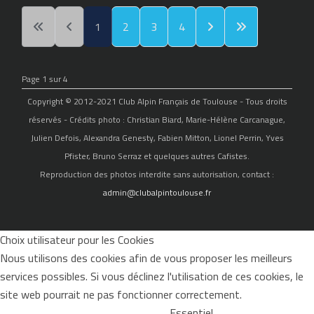
1
2
3
4
Page 1 sur 4
Copyright © 2012-2021 Club Alpin Français de Toulouse - Tous droits
réservés - Crédits photo : Christian Biard, Marie-Hélène Carcanague,
Julien Defois, Alexandra Genesty, Fabien Mitton, Lionel Perrin, Yves
Pfister, Bruno Serraz et quelques autres Cafistes.
Reproduction des photos interdite sans autorisation, contact :
admin@clubalpintoulouse.fr
Choix utilisateur pour les Cookies
Nous utilisons des cookies afin de vous proposer les meilleurs
services possibles. Si vous déclinez l'utilisation de ces cookies, le
site web pourrait ne pas fonctionner correctement.
Essentiel