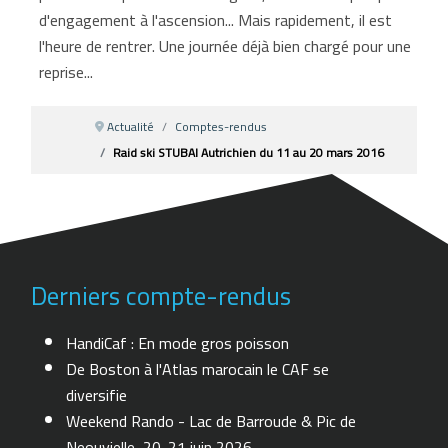
d'engagement à l'ascension... Mais rapidement, il est
l'heure de rentrer. Une journée déjà bien chargé pour une
reprise...
Actualité
Comptes-rendus
Raid ski STUBAI Autrichien du 11 au 20 mars 2016
Derniers compte-rendus
HandiCaf : En mode gros poisson
De Boston à l'Atlas marocain le CAF se
diversifie
Weekend Rando - Lac de Barroude & Pic de
Neouvielle, 20-21 juin 2026